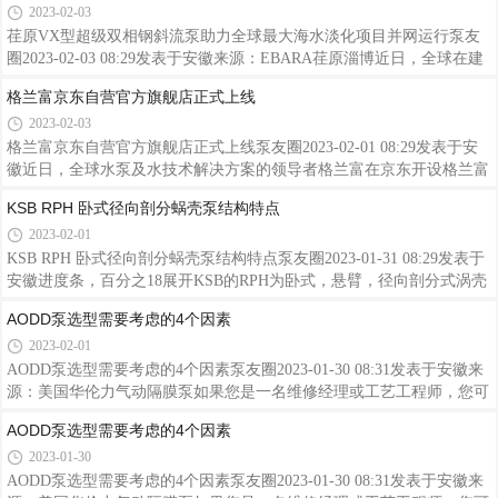
2023-02-03
荏原VX型超级双相钢斜流泵助力全球最大海水淡化项目并网运行泵友
圈2023-02-03 08:29发表于安徽来源：EBARA荏原淄博近日，全球在建
最大海水淡化项目——阿联酋阿布扎比塔维勒海水淡化项目2号机组成
格兰富京东自营官方旗舰店正式上线
功并网，1号、2号两台机组总产水37945m3/h，标志着项目两台机组全
2023-02-03
部满负荷运行。荏原的水泵解决方案在此次项目中发挥了重要作用，再
次确认了荏原作为行业中值得信赖的解决方案提供商的地位。塔维勒海
格兰富京东自营官方旗舰店正式上线泵友圈2023-02-01 08:29发表于安
水淡化项目位于阿布扎比市区东北约50公里的波斯湾海岸线附近，也是
徽近日，全球水泵及水技术解决方案的领导者格兰富在京东开设格兰富
承接“一带一路”的重要海外项目，它采用目前世界最先进的反渗透淡化
京东自营官方旗舰店正式上线！为了提供更便捷、更快速、更高效的服
KSB RPH 卧式径向剖分蜗壳泵结构特点
技术，日
务，格兰富将携手京东开展强强联合，为企业客户搭建数字化的供应
2023-02-01
链，创造无界、无忧的数智化采购体验。全新上线的格兰富京东自营官
方旗舰店，格兰富提供三大强有力保证：正品好货原厂直发高品质的原
KSB RPH 卧式径向剖分蜗壳泵结构特点泵友圈2023-01-31 08:29发表于
厂服务上线产品：包括两大应用领域：商业建筑和工业8大应用场景8大
安徽进度条，百分之18展开KSB的RPH为卧式，悬臂，径向剖分式涡壳
系列23款产品型号关注店铺， 送好礼关注格兰富京东自营官方旗舰店
泵，采用后抽式设计，径向叶轮，单吸，单级，中心线支撑，满足
AODD泵选型需要考虑的4个因素
店铺，并
API610最新版技术要求。流量最大可达4150m3/hr, 扬程达270米，设计
2023-02-01
温度-70℃到+450℃，承压达100公斤，广泛材料选择、可提供低温等其
他材料。KSB的API610标准OH2型化工泵，有70多种水力模型，可根据
AODD泵选型需要考虑的4个因素泵友圈2023-01-30 08:31发表于安徽来
API标准优化选择，诱导轮可用于关键NPSH条件下的应用。观看1156
源：美国华伦力气动隔膜泵如果您是一名维修经理或工艺工程师，您可
分享收藏102观看更多全部视频03:29KSB一体化泵站在厦门市政的应用
能已经知道气动双隔膜（AODD）泵的用途有多广泛。虽然AODD泵操
AODD泵选型需要考虑的4个因素
02:54ANDRITZ安德
作简单，但这种泵可选择的款式也很多，今天让我们一起来看看选择适
2023-01-30
合您的AODD泵型需要考虑的因素。为何选择气动双隔膜泵？气动双隔
膜泵的独特优势，使其成为许多富有挑战性的应用的明智之选。气动双
AODD泵选型需要考虑的4个因素泵友圈2023-01-30 08:31发表于安徽来