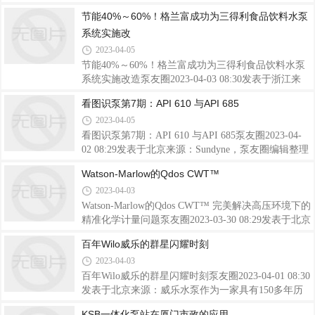
录于合集#离心泵120个#吸入能量2个#概念1个编者按
节能40%～60%！格兰富成功为三得利食品饮料水泵
对于离心泵的“吸入能量”这一概念，行业内可谓是：
系统实施改
仁者见仁，智者见智。大量的研究及工程应用经验表
明，对于离心泵设计人员来说，在某些特定应用场
2023-04-05
合，“吸入能量”确实是一个不可轻视/忽视的概念，否
节能40%～60%！格兰富成功为三得利食品饮料水泵
则可能会给你及用户现场带来很多令人头痛的麻烦。
系统实施改造泵友圈2023-04-03 08:30发表于浙江来
不过，不同的文献对于“吸入能量”的定义各有不同。
源：格兰富工业三得利饮料和食品英国和爱尔兰有限
看图识泵第7期：API 610 与API 685
关于这方面更多的信息，有兴趣的朋友可以查阅《泵
公司在英国的唯一工厂寻求解决其手动控制的泵系统
沙龙》文章“离心泵汽蚀安全裕量的探
2023-04-05
的一些问题，以实现能源进一步节省。三得利饮料和
食品英国和爱尔兰有限公司能源和可持续发展经理
看图识泵第7期：API 610 与API 685泵友圈2023-04-
Daniel Gray 表示：“这些水泵需要人工操作，而且可
02 08:29发表于北京来源：Sundyne，泵友圈编辑整理
靠性不高。只有生产团队打电话告知我们，他们的水
版权说明：感谢每一位作者的辛苦付出与创作，《泵
Watson-Marlow的Qdos CWT™
压下降或质量变差了，我们才能知道现场出问题了。
友圈》均在文章开头备注了来源。如转载涉及版权等
2023-04-03
我们一直是被动反应，而非主动发现。”格兰富高效
问题，请发送消息至公号后台与我们联系，我们将在
电子控制泵E泵改造项目不仅提高了整个工厂的
第一时间处理，非常感谢！邮箱：
Watson-Marlow的Qdos CWT™ 完美解决高压环境下的
bengyouquan@126.com微信：stephen528（验证消息：
精准化学计量问题泵友圈2023-03-30 08:29发表于北京
泵友圈）
来源：Watson-MarlowWatson-Marlow多年来一直与法
百年Wilo威乐的群星闪耀时刻
国西北部的Rennes Basin水管理局下的大部分水处理
2023-04-03
厂合作。水管理局负责从水源地取水到自来水净化的
整个当地供水系统，共有11个水处理厂的维护、监测
百年Wilo威乐的群星闪耀时刻泵友圈2023-04-01 08:30
和维修工作。这些水处理厂已经使用了多台Qdos泵，
发表于北京来源：威乐水泵作为一家具有150多年历
每台泵都配有ReNu泵头，该泵头针对次氯酸钠、硫酸
史的全球知名泵制造商，德国威乐水泵（Wilo）对很
KSB一体化泵站在厦门市政的应用