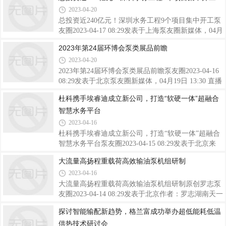
建和工业解决方案的行业领导者，英格索兰携旗下多
2023-04-20
个品牌：米顿罗、ARO、佶缔纳士、格南登福、西派
克亮相环博会，以“智水之道，英我更美好”
总投资近240亿元！深圳水务工程9个项目集中开工泵
友圈2023-04-17 08:29发表于上海泵友圈新媒体，04月
19日 13:30 直播已失效威乐新品发布会视频号来源：
2023年第24届环博会泵类展品前瞻
深圳发布4月6日上午，深圳市水务精品工程首批项目
2023-04-20
开工仪式在福田水质净化厂二期举行，仪式以“锚定
高质量，树立新标杆”为主题。2022年，全市水务系
2023年第24届环博会泵类展品前瞻泵友圈2023-04-16
统推动完成全市生态及水务领域固投262.19亿元，超
08:29发表于北京泵友圈新媒体，04月19日 13:30 直播
额完成全年固投任务，为全市经济发展贡献了水务力
已失效威乐新品发布会视频号泵友圈新媒体，04月19
杜科携手埃睿迪成立新公司，打造“软硬一体”超融合
量。2023年全市水务领域固定资产投资计划完成214
日 10:00 直播已结束赛莱默全新水厂/污水厂智慧化整
智慧水务平台
亿元，全年将重点推动引调水及水源工程、水库除险
体解决方案发布会视频号来源：泵友圈编辑整理第24
加固、水厂新改扩建、水质净化厂、河道及
届中国环博会将于2023年4月19日-21日在上海新国际
2023-04-16
博览中心举办，本届展会将荟集全球顶级污水处理、
杜科携手埃睿迪成立新公司，打造“软硬一体”超融合
给水排水、固体废弃物处理、资源回收利用、大气污
智慧水务平台泵友圈2023-04-15 08:29发表于北京来
染治理、室内空气污染治理、场地修复、环境监测、
源：杜科公司2023年4月14日，杜科公司携手埃睿迪
大流量高扬程重载荷高效输油泵机组研制
环境服务业等环境污染治理领域的前沿技术与最新解
公司合资成立杜科埃睿迪水务科技（上海）有限公
决方案。为此，泵友圈为大家整理了部分
2023-04-16
司。与此同时接入京东科技互联网资源，三方将致力
于在智慧水务领域形成生态合力，共同谱写水务行业
大流量高扬程重载荷高效输油泵机组研制原创罗志泵
产业数字化升级转型新航程。发布会现场京东科技生
友圈2023-04-14 08:29发表于北京作者：罗志湖南天一
态运营总经理王昕、上海中韩杜科泵业制造有限公司
奥星泵业有限企业摘 要：本文介绍了大流量高扬程重
探讨智能输配新趋势，格兰富成功举办超低能耗低温
董事长咸明哲、埃睿迪信息技术（北京）有限公司董
载荷高效输油泵机组的研究意义、国内外研究现状及
供热技术研讨会
事长吴奇锋、杜科埃睿迪公司总经理戚德科和埃睿迪
发展动态分析，并从输油泵结构设计、关键零部件设