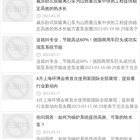
威乐卧式双吸离心泵为山西重点集中供热工程提供稳
总裁贺钧先生、上海凯士比泵有限公司总经理姚梦兴
求大、要求高。由于区域水资源空间分布不均匀、地
定高效的热水长
先生等高层领导，各职能部门负责人，及经销商等
势高差大，节假日返乡人流大，在水量、水质、供水
300余人在三亚共聚一堂，回顾2022年历程
保证率等方面不能满足用水需求。基于项目时间紧、
2023-03-19
任务重、标准高的诸多要求，最终敲定采用集成泵房
威乐卧式双吸离心泵为山西重点集中供热工程提供稳
的形式，以小型化集成设计、严密安防体系以及平台
定高效的热水长输方案泵友圈2023-03-19 08:29发表于
管理运维等措施相结合，创造了城乡一体化项目的新
北京以下文章来源于Wilo威乐水泵，作者Wilo China
这就叫专业，节能高达60%！德国商用车巨头成功实
高度、新速度。海德隆智慧集成泵房这一形式，相比
Ltd.Wilo威乐水泵.威乐集团（WILO SE）是全球领先
传统泵房，能节约1/2的建设投资成本和2/3
现泵系统节能
的水泵及水泵系统提供商，成立于1872年，总部在德
国多特蒙德。在全球60多个国家设有分公司，全球雇
2023-03-17
员达到7500人。威乐（中国）水泵系统有限公司
这就叫专业，节能高达60%！德国商用车巨头成功实
（Wilo China Ltd,.）是其在中国的子公司。来源：威
现泵系统节能改造泵友圈2023-03-16 08:29发表于北京
乐水泵北方地区每年到供暖季节，燃煤锅炉所存在的
来源：格兰富工业解决方案戴姆勒卡车是世界上最大
4月上海环博会将首次使用新国际全部展馆，提前看
热效率低、高耗能、高污染等问题就会倒逼许多地区
的商用车制造商之一，在全球拥有 40 多家工厂和超
采取调整能源结构的措施，以期采用清洁能源
行业新动向
过 10 万名员工。位于德国卡塞尔市的梅赛德斯-奔驰
工厂是该公司生产传统商用车车桥和电力驱动系统的
2023-03-17
全球卓越中心。2022 年 6 月，戴姆勒卡车发布了首
4月上海环博会将首次使用新国际全部展馆，提前看
份可持续发展报告，明确阐述了公司关注整体可持续
行业新动向泵友圈2023-03-15 08:29发表于北京会展业
性的战略，并承诺到 2039 年实现碳中和。项目背景
被称为是市场经济的晴雨表。与去年景象大相径庭的
你问我答：如何为锅炉系统提供高效、可靠的给水
为了确保生产车间的环保和可持续性，戴姆勒工厂能
是，自进入春暖花开的3月，全国各地线下会展全面
源经理不断努力，提高生产效率，降低对气
泵？
回归，商众交流的热闹场面释放出会展行业正在回暖
的积极信号。作为亚洲旗舰环保展，2023第24届中国
2023-03-15
环博会（下称：上海环博会）将于4月19-21日时隔2
你问我答：如何为锅炉系统提供高效、可靠的给水