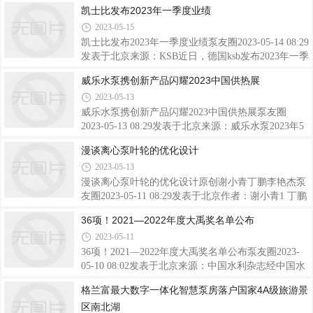
务上市公司2022年度财报相继披露完毕。在本文中，
凯士比发布2023年一季度业绩
件，同时保持系统的密封压力边界。这些系统可以在
泵友圈重点对55家水务上市公司2022年的经营情况进
高压、高温和危险化学品中工作，螺栓连接的失
2023-05-15
行分析，以期提供一个全面了解中国水务行业现状和
趋势的视角。数据来源：东方财富网
凯士比发布2023年一季度业绩泵友圈2023-05-14 08:29
发表于北京来源：KSB近日，德国ksb发布2023年一季
度业绩报告。总部位于德国法兰肯塔尔的泵阀制造商
威乐水泵携创新产品闪耀2023中国供热展
凯士比在新的财政年度开始之际，订单量和销售收入
2023-05-13
大幅增加。与上年同期相比，出色的销售收入表现导
致利润(EBIT) 显著提高。2023年第一季度，凯士比的
威乐水泵携创新产品闪耀2023中国供热展泵友圈
订单量增加了12.6%(+9630万欧元)，达到8.59亿欧元
2023-05-13 08:29发表于北京来源：威乐水泵2023年5
（合约64.8亿人民币）。泵和阀门业务分别为这一增
月11日-13日，ISH China CIHE- 中国国际供热通风空
漫谈离心泵叶轮的优化设计
长贡献了8.7%和22.3%;包括服务和备件业务的凯士比
调、卫浴及舒适家居系统展览会（以下简称“中国供
2023-05-13
卓越服务也大幅增长了16%。从收到的订单来看，采
热展”），在北京中国国际展览中心（顺义馆）盛大
矿市场面尤其强劲，这得益于全球矿山的高
召开。中国供热展由中国城镇供热协会、中国节能协
漫谈离心泵叶轮的优化设计原创谢小青丁鹏李艳杰泵
会热泵专业委员会、中国国际贸易促进委员会建设行
友圈2023-05-11 08:29发表于北京作者：谢小青1 丁鹏
业分会、中国建筑金属结构协会采暖散热器委员会、
1 李艳杰21. 上海电气凯士比核电泵阀有限公司2. 吉
36项！2021—2022年度大禹奖名单公布
中国土木工程学会燃气分会燃气供热专业委员会等行
林省宇琦泵业有限公司摘 要：叶轮是影响离心泵性
2023-05-11
业组织联合主办。自1996年发展至今，已成为亚洲暖
能的主要水力零件，涉及到人们关注的泵的整体能效
通全产业链年度盛会和全球品牌优选的新品首发
和运行可靠性。本文从定性的角度、结合经验及同行
36项！2021—2022年度大禹奖名单公布泵友圈2023-
们的研究成果来简要谈一谈如何通过优化离心泵的叶
05-10 08:02发表于北京来源：中国水利杂志经中国水
轮来改善泵的吸入性能和水力性能，仅供参考。关键
利工程优质（大禹）奖评审委员会评审，公示无异
格兰富最大数字一体化智慧泵房落户国家4A级旅游景
词：离心泵 叶轮 优化 吸入性能 水力性能引言有朋友
议，河南省出山店水库工程、荆江大堤综合整治工
区南北湖
希望我谈一谈离心泵叶轮的优化设计。为此，首先必
程、南水北调中线一期引江济汉工程等36项工程荣获