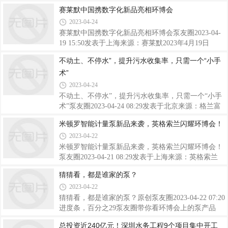
介绍了一项调查，涉及三台双吸水平中开泵（标记为
23日-25日，威乐中国在江苏无锡太湖湖畔盛大举行
赛莱默中国携数字化新品亮相环博会
2A、2B 和 2C）。自安装以来一直存在机械密封问
以“智航·见远”为主题的第二届全行业经销商大会。来
2023-04-24
题。East Kentucky发电厂的四个发电机组中，第二单
自中国区的威乐授权经销商伙伴及威乐员工400余人
元是唯一一个出现这些问题的机组。安装了泵可靠性
再次齐聚一堂，共襄发展。大会伊始，威乐集团副总
赛莱默中国携数字化新品亮相环博会泵友圈2023-04-
裁，威乐中国及东南亚总经理涂利民先生对大家莅临
19 15:50发表于上海来源：赛莱默2023年4月19日
吴韵文脉的魅力锡城表示热烈欢迎。威乐在华正式开
—— 全球水技术创新者赛莱默（纽交所代码：
不动土、不停水”，提升污水收集率，只需一个“小手
展业务已经进入第28个年头，涂总衷心感谢各位经销
XYL）惊艳亮相第24届中国环博会。以“新潮涌动，
术”
商合作伙伴为之付出的努力和不懈付出，使威乐的业
智领未莱”为参展主题，赛莱默不仅展出多款突破性
务蒸蒸日上。他与全体经销商伙伴分享了几
数字化产品，更在首日重磅发布两款解决方案 ——
2023-04-24
智慧水厂综合解决方案及污水处理智慧综合解决方
不动土、不停水”，提升污水收集率，只需一个“小手
案，以绿色新技术助力水行业实现数字化转型，推进
术”泵友圈2023-04-24 08:29发表于北京来源：格兰富
中国“双碳”目标的落实。中国环博会秉承全球环保品
随着近几年国家对于污水处理要求的提高，很多污水
米顿罗智能计量泵新品来袭，英格索兰闪耀环博会！
牌展德国IFAT母展50年的优秀品质，历经二十余载发
处理厂都不同程度上面临新的目标，比如提高污水的
展，已经成为环保企业洞悉产业未来、把握前沿技术
2023-04-22
收集率，提高出水标准，提升处理效率等。在提高污
潮
水收集率的选项中，对比扩容和扩建，扩容具有成本
米顿罗智能计量泵新品来袭，英格索兰闪耀环博会！
更低、耗时更短、更经济的优势。那是不是真的能通
泵友圈2023-04-21 08:29发表于上海来源：英格索兰
过一个“小手术”，提升污水收集率，实现扩容呢？在
在“碳达峰碳中和”大环境下，整个环保水行业面临着
猜猜看，都是谁家的泵？
格记说课2.0的苏州高铁新城污水厂的课程中我们就跟
新要求和新期望。加快推进水处理治理领域减碳、替
2023-04-22
大家分享了这样一个案例仅一天时间，在不停水的情
碳、固碳成为大家重要的关注点，环保技术也迎来新
况下完成了施工现场所有泵的替换的“
的变革，节能环保设备将成为水处理行业绿色发展的
猜猜看，都是谁家的泵？原创泵友圈2023-04-22 07:20
重要力量。第24届中国环博会于2023年4月19日，在
进度条，百分之29泵友圈带你看环博会上的泵产品
上海新国际博览中心盛大开幕。作为关键业务流程创
总投资近240亿元！深圳水务工程9个项目集中开工