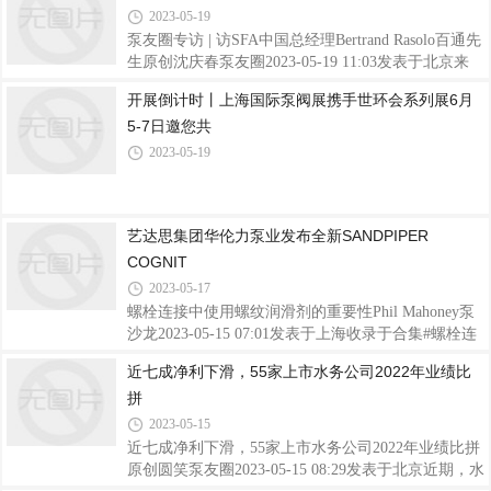
液体。出于这个原因，过流部件由耐腐蚀的金属和非
2023-05-19
泵友圈专访 | 访SFA中国总经理Bertrand Rasolo百通先
生原创沈庆春泵友圈2023-05-19 11:03发表于北京来
源：泵友圈原创发布泵友圈新媒体，赞72023年中国
开展倒计时丨上海国际泵阀展携手世环会系列展6月
供热展上人头攒动，SFA中国也积极参与其中，展台
5-7日邀您共
现场气氛火热。不管是在专业领域还是家用环境中，
SFA都能带着技术产品和便于实施的全套解决方案引
2023-05-19
发共鸣。作为水泵行业的专业媒体，泵友圈有幸采访
到SFA中国总经理Bertrand Rasolo百通先生，一睹公司
在中国的业务发展。SFA中国总经理Bertrand Rasolo百
艺达思集团华伦力泵业发布全新SANDPIPER
通先生泵友圈：SFA目前在中国的业务发展情况是怎
样的？百通先生：SFA是一家法国集团公司
COGNIT
2023-05-17
螺栓连接中使用螺纹润滑剂的重要性Phil Mahoney泵
沙龙2023-05-15 07:01发表于上海收录于合集#螺栓连
接1个#螺纹润滑剂1个#应用8个你会在没有油的情况
近七成净利下滑，55家上市水务公司2022年业绩比
下运行你的汽车发动机吗？在不使用适当的螺纹润滑
拼
剂的情况下组装螺栓连接是一种类似的情况。螺纹润
滑剂经常被忽视，但会对螺栓连接的成功有着巨大的
2023-05-15
影响。在任何工业装置中，都可能有数千个螺栓连
近七成净利下滑，55家上市水务公司2022年业绩比拼
接，例如，泵和阀门的填料函、热交换器端盖以及整
原创圆笑泵友圈2023-05-15 08:29发表于北京近期，水
个管道系统的法兰连接。所有这些设备都用于连接组