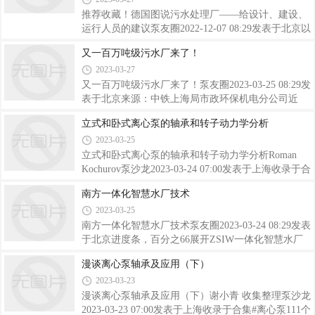
水一期干线的“心脏”，是中心城区污水量输送最大的
推荐收藏！德国图说污水处理厂——给设计、建设、
泵站。该泵站设计规模为40.5m3/s，始建于上世纪九
运行人员的建议泵友圈2022-12-07 08:29发表于北京以
十年代初，从1993年投入运行以来，承担着浦西片区
下文章来源于城建水业，作者唐建国城建水业.上海市
又一百万吨级污水厂来了！
污水输送的重大功能。泵站内安装的8台立式蜗壳污
城市建设设计研究总院（集团）有限公司致力于水处
水泵，是由上海凯士比泵有限公司的前身——上
2023-03-27
理、固废处置、土壤修复、黑臭河体、海绵城市、综
合管廊、城市双修等领域的设计与研究，推动行业发
又一百万吨级污水厂来了！泵友圈2023-03-25 08:29发
展进程。这本书在自己书柜里存放多年，去年终于下
表于北京来源：中铁上海局市政环保机电分公司近
决心将其翻成了中文。尽管这本德文版“连环画”书出
日，在设计院、地勘、质监站、监理、建设、施工等
立式和卧式离心泵的轴承和转子动力学分析
版都近30年了。书中画片也有和我们不一样的情况，
单位的共同见证下，沈阳南部三期污水处理厂扩建工
2023-03-25
但是仍不失给我们设计者、建设者、运行者带来启
程顺利通过竣工验收，项目建设取得了标志性胜利。
迪。这本反映德国污水处理厂设计、建设细
目前该项目已正式投产运行，成为浑河流域大南部污
立式和卧式离心泵的轴承和转子动力学分析Roman
水处理中心，大大改善了浑河水质，出水水质达到国
Kochurov泵沙龙2023-03-24 07:00发表于上海收录于合
家《城镇污水处理厂污染物排放标准》一级A标准，
集#离心泵112个#轴承6个#转子动力学分析1个前言泵
南方一体化智慧水厂技术
为范围内300万人提供坚强的水质保障。沈阳市南部
故障的最大原因之一是与转子-轴承系统相关的问
2023-03-25
三期污水处理厂扩建工程项目位于沈阳市苏家屯区东
题。如今，泵通常被设计为以更高的速度和负载运
谟家堡村，地处沈阳市西南端，总占地23.21万㎡
行，以提高效率。这些运行的变化，要求在设计阶段
南方一体化智慧水厂技术泵友圈2023-03-24 08:29发表
特别注意转子动力学分析。这包括对泵的轴承、密封
于北京进度条，百分之66展开ZSIW一体化智慧水厂
和其它部件的模拟。有许多泵类型可用于工业应用。
是南方智水独立研发的一款净水设备，集标准水厂工
漫谈离心泵轴承及应用（下）
这些泵可根据设计、工作原理、特殊功能、工作流体
艺及配套设备于一体，为村镇供水、工矿企业等中小
2023-03-23
特性、配置（离心式、轴向、螺杆、螺旋式、容积
型净水站的建设提供了一套更科学合理的方案。
式）等进行分类。对于每种类型的泵，在建模和分析
漫谈离心泵轴承及应用（下）谢小青 收集整理泵沙龙
转
2023-03-23 07:00发表于上海收录于合集#离心泵111个