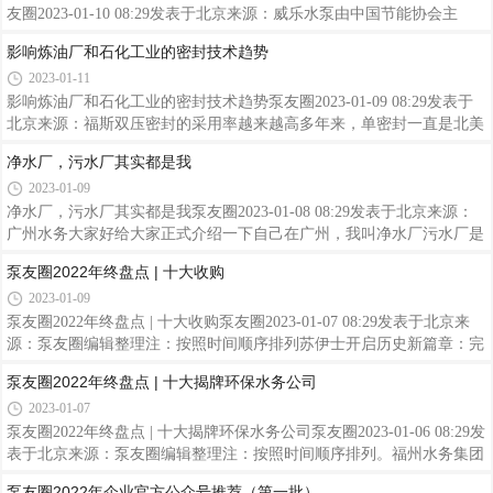
友圈2023-01-10 08:29发表于北京来源：威乐水泵由中国节能协会主
办、中国节能协会热泵专委会承办，以“低碳供热，热泵先行”为主题的
影响炼油厂和石化工业的密封技术趋势
2022中国热泵行业年会的开幕式上，威乐中国配套业务技术负责人何东
2023-01-11
波进行了《高效水泵解决方案助力热泵行业绿色发展》主题分享。威乐
中国配套业务技术负责人何东波威乐集团是全球领先的优质水泵及水泵
影响炼油厂和石化工业的密封技术趋势泵友圈2023-01-09 08:29发表于
系统供应商，1872年在德国多特蒙德成立，其产品主要应用于建筑服
北京来源：福斯双压密封的采用率越来越高多年来，单密封一直是北美
务、水务管理和工业领域之中。威乐在1928年发布了世界第一台暖通循
炼油厂和石化公司的首选，但现在该行业正在转向双密封。福斯公司发
净水厂，污水厂其实都是我
环增压泵
现，自2010年以来，北美碳氢化合物应用中使用的双重密封比率增加了
2023-01-09
7%至约50%。根据目前的趋势，我们估计在15年内，80%的新的和升级
的碳氢化合物应用将采用双重密封。但是，由于各种因素的影响，预计
净水厂，污水厂其实都是我泵友圈2023-01-08 08:29发表于北京来源：
未来十年双密封的采用率将会加快，我们将在本文中介绍这些因素。双
广州水务大家好给大家正式介绍一下自己在广州，我叫净水厂污水厂是
重密封有非加压和加压两种配置。尽管双非加压密封在美国很受欢迎，
我另一个名字主要负责居民生活污水的日常处理与我相连的是居民家中
泵友圈2022年终盘点 | 十大收购
但欧洲
的下水道和市政污水管网而自来水厂是我八竿子打不着的“远房亲戚”他
2023-01-09
们负责的是生产居民生活用水与供水管网相连我们没有任何交集是完全
独立的两套系统喔！大家不要再认错我啦(*/ω＼*)为什么我有两个名
泵友圈2022年终盘点 | 十大收购泵友圈2023-01-07 08:29发表于北京来
字？提到“净水厂”这个名字，就不得不先给大家解释一下“净水”词条的
源：泵友圈编辑整理注：按照时间顺序排列苏伊士开启历史新篇章：完
相关含义。“净水”主要有三种解释：一是用作名词，指洁净的水；二
成股东联合体收购遵照苏伊士和威立雅于2021年5月14日订立的合并协
泵友圈2022年终盘点 | 十大揭牌环保水务公司
议以及2021年6月29日订立的认沽期权协议，由Meridiam、GIP和法国存
2023-01-07
托银行集团（CDG）组成的股东联合体于2022年1月31日完成对苏伊士
的收购交割。作为在法国和全球投身环境服务行业的领先企业，苏伊士
泵友圈2022年终盘点 | 十大揭牌环保水务公司泵友圈2023-01-06 08:29发
凭借其全球3.5万名员工的技术专长和坚定承诺，致力于在水务、固废
表于北京来源：泵友圈编辑整理注：按照时间顺序排列。福州水务集团
和空气治理等领域为当地社区和工业客户提供专业化的服务支持。苏伊
有限公司揭牌2022年1月14日，福州水务集团有限公司在东街104号榕水
泵友圈2022年企业官方公众号推荐（第一批）