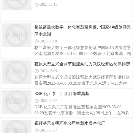
须要弄清楚优化的目的：改善吸入性能？
2021—2022年度中国水利工程优质（大禹）奖。获奖
2023-05-11
名单如下。水利枢纽工程江西省浯溪口水利枢纽工程
河南省出山店水库工程重庆市观景口水利枢纽工程湖
南省潇水涔天河水库扩建工程南水北调中线一期陶岔
格兰富最大数字一体化智慧泵房落户国家4A级旅游景
渠首枢纽工程南水北调中线工程汉江兴隆水利枢纽重
庆市梁平区左柏水库工程泰兴市马甸水利枢纽改建
区南北湖
2023-05-09
格兰富最大数字一体化智慧泵房落户国家4A级旅游景
区南北湖泵友圈2023-05-09 08:29发表于北京来源：格
兰富市政水务解决方案南北湖，位于浙江杭州湾北岸
荏原大型立式全调节混流泵助力武汉经开区防洪排涝
嘉兴市海盐县境内，山林葱翠、海天一色、古城悠
2023-05-09
然，是国内唯一融山海湖为一体的景区，国家4A级旅
游景区、浙江省首批省级风景名胜地。日前，格兰富
荏原大型立式全调节混流泵助力武汉经开区防洪排涝
数字一体化智慧泵房落户海盐县南北湖风景区，是目
泵友圈2023-05-08 08:29发表于北京来源：沌口之声、
前格兰富市政水务在国内安装的最大尺寸的一体化泵
浙江省公共资源交易中心等为切实做好防汛工作，车
KSB 化工泵工厂项目隆重奠基
房，也是海盐水务集团向数字化、现代化水务转型迈
都城排公司在主汛期来临前启动试机运行工作。4月
2023-05-07
出的重要一步。泵房由外部箱体和智慧供水机组两部
25日上午，周家河泵站5台水泵机组及附属设备顺利
分组成。外部箱体采用吸音、保温防阻燃的环
完成带负荷试机。此次试机成功，标志着由车都城排
KSB 化工泵工厂项目隆重奠基泵友圈2023-05-06
公司维护管理的38座城排泵站（包括3座国家大（2）
08:29发表于北京来源：凯士比4月28日上午，在20多
型排涝泵站）已全部完成2023年的备汛工作，届时，
位政府各级领导嘉宾，项目建设相关单位和100位来
视频演示光明环水公司智慧水质净化厂
将在武汉经开区防洪排涝工作中发挥重要作用。周家
自凯士比集团公司、北亚管理层以及上海公司各部门
2023-05-07
河泵站单机容量3300千瓦，总装机容量16500千瓦；
同事的共同见证下，KSB化工泵工厂项目在上海闵行