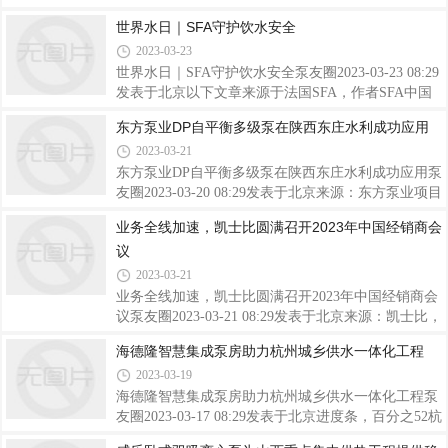
#轴承5个#应用7个上接：漫谈离心泵轴承及应用
世界水日｜SFA守护饮水安全
（上）。滚动轴承的应用设计者有多种滚动元件轴承
2023-03-23
和布置可供选择。滚珠轴承具有高速性能和低摩擦的
特点，是中小型泵的理想选择，而滚子轴承在需要重
世界水日｜SFA守护饮水安全泵友圈2023-03-23 08:29
载的大型低速泵中更为常见。根据具体轴承类型，可
发表于北京以下文章来源于法国SFA，作者SFA中国
提供可选特性，如密封、防尘盖、各种保持架材料和
法国SFA.SFA是一家来自法国的卫浴产品制造公司。
东方泵业DP自平衡多级泵在陕西东庄水利成功应用
设计以及特殊的内部间隙和预载。虽然在尺寸上可以
1958年开创性地设计开发了SANIBROYEUR®污水提
2023-03-21
接受几个，但用户最好遵守制造商的建议，以确保最
升器。自进入中国以来，产品已被广泛应用于很多的
佳可靠性。离心泵中最常用的球轴承是：1）单
领域：家庭住宅、商业领域和办公空间，为您提供完
东方泵业DP自平衡多级泵在陕西东庄水利成功应用泵
美的室内排水解决方案。SFA始终坚持参与环保项
友圈2023-03-20 08:29发表于北京来源：东方泵业项目
目，2023年世界水日，SFA集团联合非营利组织Planet
概述陕西省东庄水利枢纽施工供水工程是东庄水利枢
业务全线加速，凯士比圆满召开2023年中国经销商会
Water Foundation，共同关注促进所有人都能获得清洁
纽工程建设的一部分，任务是为东庄水利枢纽工程的
议
的饮用水。每日能喝到洁净水源的我们，也许未曾关
顺利建设提供水源保证。东庄水利枢纽工程施工用水
注过，在东南亚城市和城郊中心，至今仍有许
对象主要包括主体工程施工用水、施工机械用水、施
2023-03-21
工辅助企业生产用水、生活用水、消防用水等，根据
业务全线加速，凯士比圆满召开2023年中国经销商会
东庄水利枢纽施工组织设计总体布置，施工供水主要
议泵友圈2023-03-21 08:29发表于北京来源：凯士比，
由12个用水点组成。其中生产用水10个用水点，生活
时长00:592023年凯士比中国经销商会议于2月23日在
海德隆智慧集成泵房助力杭州城乡供水一体化工程
用水2个用水点。施工供水工程从泔河水库设浮船泵
三亚亚龙湾喜来登度假酒店隆重召开。本次会议继续
站取水，线路走向大致沿X215县道向北布设，
2023-03-19
以“泵动百年，智领创新”为主题，旨在着重突出凯士
比紧跟数字化创新的目标，这也是凯士比成为全球最
海德隆智慧集成泵房助力杭州城乡供水一体化工程泵
优秀的水泵制造商之一不断向前迈进的重要一步。凯
友圈2023-03-17 08:29发表于北京进度条，百分之52杭
士比集团执行董事Mr. Kannefass、凯士比北亚区执行
州市临安区天目山镇，乡村民宿业发达，农村用水需