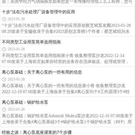
隔膜泵(AODD)是一种不同于其它正排量泵，以压缩空气或天然气为动
源：美国华伦力气动隔膜泵如果您是一名维修经理或工艺工程师，您可
力的容积泵。由于空气压力作用于隔膜的整个工作表面上，因此，在泵
能已经知道气动双隔膜（AODD）泵的用途有多广泛。虽然AODD泵操
十步”法在污水处理厂设备管理中的应用
送过程中，隔膜
作简单，但这种泵可选择的款式也很多，今天让我们一起来看看选择适
2023-01-30
合您的AODD泵型需要考虑的因素。为何选择气动双隔膜泵？气动双隔
膜泵的独特优势，使其成为许多富有挑战性的应用的明智之选。
“十步”法在污水处理厂设备管理中的应用原创蔡芝斌泵友圈2023-01-28
08:29发表于安徽收录于合集#2023原创文章榜1个作者：蔡芝斌绍兴水
处理发展有限公司蔡芝斌，正高级工程师，市政、机电建造师，国务院
不同类型工业用泵简单选用指南
政府特殊津贴获得者、全国技术能手、浙江省万人计划高技能领军人
2023-01-28
才、浙江工匠、浙江省首席技师、绍兴市突出贡献人才、绍兴市特聘专
家，在印染废水处理、水处理设备等方面具有丰富的经验，并取得了多
不同类型工业用泵简单选用指南谢小青 收集整理泵沙龙2022-12-14
项系统性的创新成果，累计授权专利29项，发表论文34篇，编写著作1
07:00发表于上海前言如果你经营的业务存在流体输送、处理或管理，
篇，行业标准1部，获国家级设备管理创新奖项4项，为印染废水处理与
那么将会用到工业泵。许多企业面临的最大挑战是为工作选择泵的类
离心泵基础：关于离心泵的一些有用的信息
应用提
型，因为有很多选择。以下是不同类型工业泵简单的选用指南以及每种
2023-01-28
泵的用途。什么是工业泵？工业泵，泛指用于工业生产的泵。它是一种
机械装置，当其输送液体时，将来自驱动机（通常为电动机）的机械能
离心泵基础：关于离心泵的一些有用的信息谢小青 收集整理泵沙龙
转换为液压能。这种能量传递允许机器将流体从一个地方移动到另一个
2022-12-19 07:00发表于上海收录于合集#离心泵95个#工作原理3个#特
地方。工业泵由入口管、驱动机、泵送装置以及出口组成。但是它们的
点1个#局限性1个#应用6个什么是离心泵？离心泵是一种机械装置，设
离心泵基础：锅炉给水泵
功能将因选
计用于通过安装于被驱动转子上的单级或多级叶轮传递旋转能量来移动
2023-01-26
流体。流体沿其轴线进入快速旋转的叶轮，并由离心力沿其圆周通过叶
轮的叶片尖端排出。叶轮的作用增加了流体的速度和压力，并将其引向
离心泵基础：锅炉给水泵Ashutosh Mishra泵沙龙2022-12-16 07:00发表于
泵出口。泵壳是专门设计的，用于压缩泵入口的流体，将其引导到叶轮
上海收录于合集#离心泵基础3个#锅炉给水泵1个锅炉给水泵（BFP）用
中，然后在排出之前对流体进行减速和控制。离心泵是如何工作的？叶
于向蒸汽发生器（例如锅炉）供给与产生的蒸汽量相对应的给水量。锅
经验之谈：离心泵底座灌浆的7个步骤
轮是离心
炉给水的运行参数（流量、扬程、温度）由锅炉设计者计算。今天，几