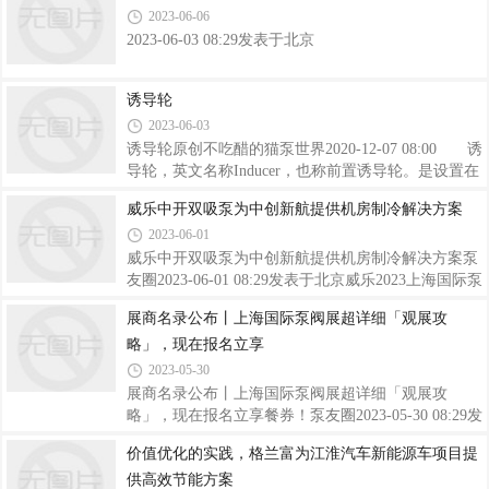
2023-06-06
轮轮毂直径和外叶片的直径保持不变）。最高扬程值
体，已结束直播，可观看回放观看回放威乐2023上海
是由未切割的叶轮（原始叶轮）在满负
国际泵阀展新品发布会视频号泵友圈新媒体，将在06
2023-06-03 08:29发表于北京
月06日 13:30 直播预约格兰富工业新品重磅发布，泵
友圈带您云探展视频号文| 圆笑2023年5月25日，中共
诱导轮
中央、国务院印发《国家水网建设规划纲要》（以下
2023-06-03
简称《规划纲要》）。《规划纲要》的出台颁布，是
我国水利发展史上具有重要里程碑意义的大事
诱导轮原创不吃醋的猫泵世界2020-12-07 08:00 诱
导轮，英文名称Inducer，也称前置诱导轮。是设置在
普通离心泵叶轮（多级泵首级叶轮）前面的一种轴流
威乐中开双吸泵为中创新航提供机房制冷解决方案
叶轮。其作用是降低离心泵的必需汽蚀余量
2023-06-01
（NPSHR）。
威乐中开双吸泵为中创新航提供机房制冷解决方案泵
友圈2023-06-01 08:29发表于北京威乐2023上海国际泵
阀展新品发布会直播预告：泵友圈新媒体，将在06月
展商名录公布丨上海国际泵阀展超详细「观展攻
05日 14:00 直播预约威乐2023上海国际泵阀展新品发
略」，现在报名立享
布会视频号作为全球领先的新能源科技企业，中创新
航致力于成为能源价值创造者，构建全方位能源运营
2023-05-30
体系。截至2022年，其装机量位列全国第三位、全球
展商名录公布丨上海国际泵阀展超详细「观展攻
排名第七位，是行业内近年来增长速度最快的动力电
略」，现在报名立享餐券！泵友圈2023-05-30 08:29发
池企业之一，在武汉、成都、眉山、江门、厦门、合
表于北京开展倒计时6天第十一届上海国际泵阀展将
价值优化的实践，格兰富为江淮汽车新能源车项目提
肥等地均建有工厂。动力机房作为维系整个厂区安全
于6月5日在上海国家会展中心蓄势再出发。威乐、安
运行的中控室，需要大型冷水机组全天候2
供高效节能方案
德里茨、戴博、代斯米、伯尔梅特、冠龙、添理仕等