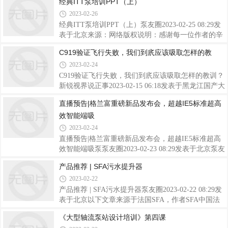
经典ITT泵培训PPT（上）
行凝固和脱水应用。泥浆脱水可最大限度地减少泥浆
ARO.ARO是英格索兰（Ingersoll Rand）旗下品牌。
体积，从而将储存和处置相关成本减少高达
2023-02-26
作为全球流体产品制造专家，ARO致力于为用户带来
高效、可靠的流体产品和解决方案，助您降本增效！
经典ITT泵培训PPT（上）泵友圈2023-02-25 08:29发
自2015年9月，联合国193个国家通过了《变革我们的
表于北京来源：网络版权说明：感谢每一位作者的辛
世界：2030 年可持续发展议程》后，可持续发展已逐
苦付出与创作，《泵友圈》均在文章开头备注了来
C919验证飞行失败，我们到㡳应该吸取怎样的教
步走入人们的视野。过去的几年中，不仅仅各个协
源。如转载涉及版权等问题，请发送消息至公号后台
2023-02-24
会、环境保护组织，亦或是企业，都在为此而努力。
与我们联系，我们将在第一时间处理，非常感谢！邮
如何持续、稳定、健康的进行企业生产和发展，且与
箱：bengyouquan@126.com微信：stephen528（验证消
C919验证飞行失败，我们到㡳应该吸取怎样的教训？
自
息：泵友圈）阅读2910分享收藏104写下你的留言
新锐视界说正事2023-02-15 06:18发表于黑龙江国产大
飞机C919试飞失利，喝倒彩最积极的却是中国人，什
直播预告|格兰富重磅新品发布会，超越IE5标准超高
么心态？近日看到新闻，由于左发反推故障，国产大
效智能端吸
飞机C919全球首架验证飞行失败，原本应该飞抵合肥
的飞机被迫降落在虹桥机场。这对每一个关心国产大
2023-02-24
飞机的人来说，都是一个意外的打击。东航之前曾经
直播预告|格兰富重磅新品发布会，超越IE5标准超高
发布消息要在春季开启商业运行，时间是2月底3月
效智能端吸泵泵友圈2023-02-23 08:29发表于北京泵友
初，现在已经改口称届时将只是进行测试。发动机的
圈新媒体，将在03月01日 10:00 直播预约格兰富静源
产品推荐 | SFA污水提升器
反推可以最大效率的在短时间内，降低飞机降落时的
NK/NKE卧式端吸泵新品发布会视频号待时而动 决胜
滑行速度，保证安全着陆。如果在降落
2023-02-22
未来Primed for the future静源NK/NKE卧式端吸泵新
品发布会作为全球水泵和水解决方案的领军者，格兰
产品推荐 | SFA污水提升器泵友圈2023-02-22 08:29发
富深耕中国近30年，通过高能效和智慧型的水泵和水
表于北京以下文章来源于法国SFA，作者SFA中国法
解决方案，服务商业建筑、工业、水务、民用建筑等
国SFA.SFA是一家来自法国的卫浴产品制造公司。
《大型轴流泵站设计培训》第四课
多个领域，支持中国社会经济的高速发展。创新一直
1958年开创性地设计开发了SANIBROYEUR®污水提