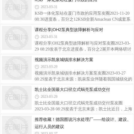
和过氧化氢的化学计量应用进行了优化，排放压力高
多泵友圈的粉丝来说比较熟悉，无论是在数字化技术
2023-03-31
达4bar。然而，当这些化学品需要被添加到储罐中
的发展，还是在能效品质方面的稳定表现，翘楚业
时，15%次氯酸钠剂量的排放压力仍然是
内。那么，在公司发展历史的长河中，涌现了哪些群
KSB一体化泵站在厦门市政的应用泵友圈2021-11-20
星，以至于开创今天的局面？本期，泵友圈根据威乐
08:30进度条，百分之12KSB全新Amaclean CN成套系
官方发布的材料，整理了一篇关于五代掌舵人的传奇
统为厦门市政打造高效环保的水处理系统
课程分享|OH2泵典型故障解析与应对
故事。第一位主人公是威乐集团的创始人，Caspar
2023-03-31
Ludwig Opländer 先生。这位英俊帅气的男士于1872
年定居多特蒙德，作为一名铜匠大师的Opl
课程分享|OH2泵典型故障解析与应对泵友圈2023-03-
29 08:29发表于北京进度条，百分之2展开本网络研讨
会视频重点介绍端吸泵（OH2）中的典型故障，以及
视频演示凯泉城镇排水解决方案
如何使用升级的后拉式技术纠正这些故障，提高泵的
2023-03-29
可靠性，降低总成本和环境破坏。（来源：
CELEROS FLOW TECHNOLOGY ）观看918
视频演示凯泉城镇排水解决方案泵友圈2023-03-27
08:29发表于北京来源：凯泉泵业伴随着我国城镇化的
迅速发展，城镇环境与市政基础设施在不断完善，城
凯士比全国最大口径立式蜗壳泵成功交付
镇水环境仍面临着区域性内涝、河道雨天反复污染甚
2023-03-29
至黑臭、水资源匮乏等严峻问题。凯泉，专业解决城
镇排水难题，提供技术领先、品质可靠、经济合理的
凯士比全国最大口径立式蜗壳泵成功交付泵友圈
排水系统优化解决方案，缓解城市内涝和河道黑臭、
2023-03-28 08:29发表于北京来源：凯士比近日，上海
提高雨水资源化利用，升级优化城市排水系统。无论
凯士比泵有限公司成功举行彭越浦泵站SPN1600出厂
推荐收藏！德国图说污水处理厂——给设计、建设、
是调蓄池、截流井，还是泵站、泵闸等相关设备设
仪式，成功为上海彭越浦泵站交付国内口径最大的立
运行人员的建议
施，凯泉都能提供高效可靠的优化方案，实现雨水调
式蜗壳泵。作为上海市竹园污水片区内最大的污水干
蓄、雨污分流、快速排涝等功能，有效缓解内涝
线——合流污水一期干线，其彭越浦泵站堪比合流污
2023-03-27