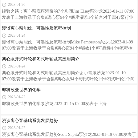
2023-01-26
乎所有的BFP都是离心泵。BFP在轴功率、材料、泵类型和驱动方面的
结构取决于电力技术的发展。化石燃料发电站的趋势是不断向更大的发
经验之谈：离心泵底座灌浆的7个步骤Jim Elsey泵沙龙2023-01-11 07:00
电机组发展。直到1950年，BFP的平均排放压力在200 bar范围内。到
发表于上海收录于合集#离心泵94个#底座灌浆1个前言对于离心泵行业
1955年，已经上升至400 bar。1950年，质量流量约为350 t/h，在常规发
的客户来说，一些共同目标包括拥有一台长期可靠运行的泵，以及廉价
漫谈离心泵能效、可靠性及流程控制
电厂
的安装。然而在实际工程应用中，却很难能同时完成这两项目标。制造
2023-01-24
商通常鼓励客户使用质量为泵组（泵+驱动机+底座）质量三到五倍的基
础，如果泵是容积式的，尤其是往复式泵，则要求的基础质量更大。此
漫谈离心泵能效、可靠性及流程控制Mike Pemberton泵沙龙2023-01-09
外，建议和规范侧重于确保底座正确地灌浆。任何底座的目的都是提供
07:00发表于上海收录于合集#离心泵94个#能效1个#可靠性4个#流程控
水平的共面表面以安装泵和驱动机，从而可以在两者之间进行正确和准
制1个前言二十多年前，美国能源部工业技术办公室就发布了一份题为
离心泵开式叶轮和闭式叶轮及其应用简介
确的
《美国工业电机系统市场机会评估》的报告，内容涉及电机效率技术的
2023-01-24
使用。该报告按细分市场对能源使用和节约潜力进行了深入分析。在大
多数行业中，该报告将离心泵作为一个群体确定为最大的电机能源消耗
离心泵开式叶轮和闭式叶轮及其应用简介谢小青泵沙龙2023-01-10
者。此外，在工厂的所有旋转（设备）资产中，流程泵具有最高整体电
07:00发表于上海收录于合集#离心泵94个#开式叶轮1个#闭式叶轮1个问
能节约潜力。今天，尽管流程泵约占制造业电机系统总能量的25%，并
题能否介绍一下离心泵的开式叶轮和闭式叶轮及其应用？解答叶轮是离
即将改变世界的化学
且泵是
心泵的重要部件，它（们）用于增加由离心泵泵送流体的压力和速度。
2023-01-22
离心泵叶轮是具有弯曲形状的旋转叶片。叶片通过以圆周运行的高速旋
转，为泵送的流体增加压力和速度。这会产生一个旋转的螺旋流动，该
即将改变世界的化学泵沙龙2023-01-15 07:00发表于上海
流动迫使旋转中心的流体以更大的速度和力向外流动。早些时候，叶轮
通常分为两类：开式和闭式。但如今，还有第三种类型可用，它被称为
漫谈离心泵基础系统发展趋势
半开式叶
2023-01-22
漫谈离心泵基础系统发展趋势Scott Sapita泵沙龙2023-01-19 07:00发表于