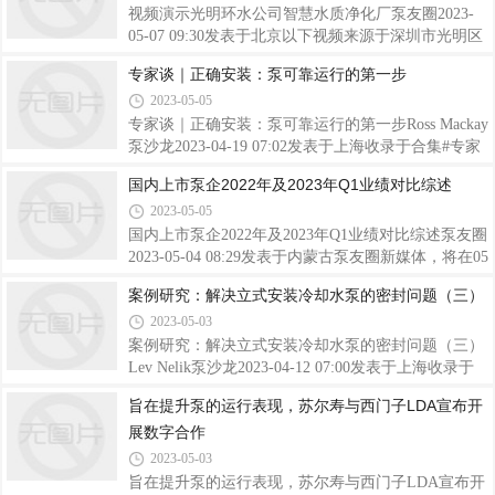
单机流量25立方米每秒，总流量125立方米每秒
工厂内隆重奠基。这是该项目在获得德国董事会及监
视频演示光明环水公司智慧水质净化厂泵友圈2023-
事会正式批准6个月后的一个重要里程碑，标志着项
05-07 09:30发表于北京以下视频来源于深圳市光明区
目的所有前期设计，工程准备已经完成，即将进入实
环境水务有限公司进度条，百分之9展开日前，光明
专家谈｜正确安装：泵可靠运行的第一步
质性建设阶段。该项目总投资1800万欧元，将分两期
环水公司顺利完成智慧水质净化厂建设，为光明区创
2023-05-05
建设。一期预计2023年底完成主体结构，计划于2024
建水务治理现代化先行示范区奠定了更加坚实的基
年6月正式完成设备调试并交付运营，投产后将在短
础。光明智慧水质净化厂建设实现了厂站业务设施的
专家谈｜正确安装：泵可靠运行的第一步Ross Mackay
期
数字化
泵沙龙2023-04-19 07:02发表于上海收录于合集#专家
谈1个#泵可靠运行1个#正确安装1个当谈到泵的可靠
国内上市泵企2022年及2023年Q1业绩对比综述
性时，任何行业或运营商都不能忽视一些基础知识。
2023-05-05
看看这篇由该领域最著名的专家之一撰写的枯燥乏味
的复习读物。是否具有正确和完善的安装实践，可能
国内上市泵企2022年及2023年Q1业绩对比综述泵友圈
意味着可以提供多年无故障服务的泵与需要持续和重
2023-05-04 08:29发表于内蒙古泵友圈新媒体，将在05
复维护的泵之间的区别。虽然由于文章篇幅的限制使
月11日 10:00 直播预约格兰富衡卓分布式输配系统新
案例研究：解决立式安装冷却水泵的密封问题（三）
我们无法提供关于如何安装所有类型泵的详细说明，
品发布会视频号来源：泵友圈编辑整理近期，国内上
2023-05-03
但本文中的大多数信息都是指单级端吸设计。必须满
市水泵企业发布了2022年以及2023年一季度的业绩，
足三个特定区域的要求，以确保泵在系统内提
泵友圈根据年度报告整理了部分企业收入和利润数
案例研究：解决立式安装冷却水泵的密封问题（三）
据，整理如下。这里需要特别说明的是，有些企业的
Lev Nelik泵沙龙2023-04-12 07:00发表于上海收录于
泵类业务收入需要单独计算，其中：利欧泵业：43
合集#案例研究4个#立式安装冷却水泵4个#机械密封
旨在提升泵的运行表现，苏尔寿与西门子LDA宣布开
亿，同比增长6.53%；中金环境（制造业）：42.58
问题4个KSB公司Omega泵上接：案例研究：解决立式
展数字合作
亿，同比增长4.6%；北化股份（工业泵）：4亿，同
安装冷却水泵的密封问题（二）。编者按East
比增长16.82%；航天动力（泵及泵系统）：5.49亿
Kentucky电力合作社第二单元Spurlock电站的Barry T.
2023-05-03
Brown为本专栏做出了贡献。前言在本系列的前两篇
旨在提升泵的运行表现，苏尔寿与西门子LDA宣布开