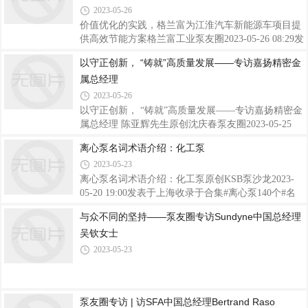
1,200多家优质品牌将齐聚申城，集中展示泵、阀门、
2023-05-26
管道/管接件、智慧供水设备、执行机构、泵管阀配套
价值优化的实践，格兰富为江淮汽车新能源车项目提
设备、电机、直饮水系统等产品及技术解决方案。上
供高效节能方案格兰富工业泵友圈2023-05-26 08:29发
海国际泵阀展作为国内最大的泵阀展会，展会现场总
表于天津全球汽车产业正在经历一场前所未有的变
以守正创新， “铸就”高质量发展——专访嘉扬精密金
规模将达到60,000平米，50,000多名专业观众莅临参
革。随着能源革命和新材料、新技术的不断突破，汽
观。↑↑往届现场↑↑提前预登记更快入场现在
属总经理
车产业加快向新能源转型。江淮汽车集团安庆分公司
是江汽集团在新能源产业重要布局。2022年8月，安
2023-05-26
庆分公司二期项目——年产10万辆新能源乘用车迁建
以守正创新， “铸就”高质量发展——专访嘉扬精密金
项目投入建设[1]。该项目投产后，可实现双班年产20
属总经理 陈亚辉先生原创沈庆春泵友圈2023-05-25
万辆整车的生产能力，年产值可达200亿元。#1端到
08:29发表于天津来源：泵友圈原创发布秉持“铸精
离心泵名词术语介绍：化工泵
端服务为汽车工业水应用提供全线解决方案汽车涂装
品、铸诚信、铸进步”的理念，以“熔铸金属精华，光
车间的“御水”大师在汽车的制造工艺中，水扮
2023-05-23
大中国制造，助推工业文明”为使命，嘉扬公司在硅
溶胶型壳精密铸造的领域里深耕细作，为基础工业以
离心泵名词术语介绍：化工泵原创KSB泵沙龙2023-
及广大客户提供高质量的零件和高标准的服务，并不
05-20 19:00发表于上海收录于合集#离心泵140个#名
断追求卓越。——嘉扬精密金属总经理 陈亚辉先生
词术语5个#化工泵1个前言每个行业都有自己的专业
与众不同的坚持——泵友圈专访Sundyne中国总经理
词汇，离心泵行业也不例外。每个与泵打交道的销售
吴钦女士
人员、工程师、最终用户和维护人员都需要了解许多
术语。如果你希望成为一名称职的泵行业专业人士，
2023-05-23
了解这些术语至关重要。化工泵化工泵主要用于石油
化工、食品加工和化学工业，以及炼油厂的场外应用
和高温加热系统。它们适合泵送高温、低温、腐蚀
泵友圈专访 | 访SFA中国总经理Bertrand Raso
性、挥发性、爆炸性、有毒、受污染和特别有价值的