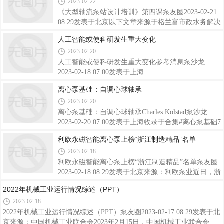
2023-02-22
是格兰富得以成长壮大的关键所在。格兰富坚信点滴
升器。自进入中国以来，产品已被广泛应用于很多的
皆可为，以突破性创新为客户带来更大价值
领域：家庭住宅、商业领域和办公空间，为您提供完
《大型轴流泵站设计培训》第四课泵友圈2023-02-21
美的室内排水解决方案。1958年诞生以来SFA产品设
08:29发表于北京以下文章来源于格兰富市政水务解决
计简洁且富有创造性从极简的白色盒子一步步完善产
方案，作者格记格兰富市政水务解决方案.格兰富市政
人工智能或使科研发生重大变化
品线HISTORY设计历程
水务是智能水泵和系统解决方案供应商，产品广泛应
2023-02-20
1960sWatmotor1970sSanibroyeur®1983Sanitop®1984San
用于原水取水、饮用水处理、水资源配送、污水输
送、防洪、污水处理等领域。我们力求对泵送方案进
人工智能或使科研发生重大变化参考消息泵沙龙
行优化，为客户提供最佳可靠性和资源利用效率。上
2023-02-18 07:00发表于上海
期我们介绍了大型轴流泵站中流量、扬程、NPSH的
离心泵基础：自调心球轴承
计算（点此复习），本期我们将从流速、供电、拦污
2023-02-20
格栅、泵房清淤四个方面来进一步探讨泵站设计。流
速合理的流速设计是泵站可靠、高效运行的前提
离心泵基础：自调心球轴承Charles Kolstad泵沙龙
2023-02-20 07:00发表于上海收录于合集#离心泵基础7
个#自调心球轴承1个前言轴承是旋转设备中最重要的
利欧永磁智能离心泵上榜“浙江制造精品”名单
部件，也是故障率较高的部件。只有充分了解设备的
2023-02-18
使用工况、选用适当的轴承，才能确保其安全可靠运
行。自调心球轴承是轴和壳体不对中的应用的理想选
利欧永磁智能离心泵上榜“浙江制造精品”名单泵友圈
择。设计用于适应三度的不对中，自调心球轴承可最
2023-02-18 08:29发表于北京来源：利欧泵业近日，浙
大限度地减少摩擦和摩擦热。由于接触角相对较小，
江省经信厅公布2022年度“浙江制造精品”名单，“浙江
2022年机械工业运行情况综述（PPT）
这些轴承的轴向负载能力低于例如角接触轴承。轴承
制造精品”的产品，需满足国内领先、具有自主知识
2023-02-18
能够处理静态和动态不对中。此外，密封 - 自调心球
产权、技术含量高、质量可靠、经济效益好、品牌知
2022年机械工业运行情况综述（PPT）泵友圈2023-02-17 08:29发表于北
轴承能够抵抗灰尘和其它污染物。自调心球
名度高、美誉度高等硬性指标。此次榜单中，利欧
京来源：中国机械工业联合会2023年2月15日，中国机械工业联合会
MTC370永磁智能离心泵（小精灵）成功入选。利欧