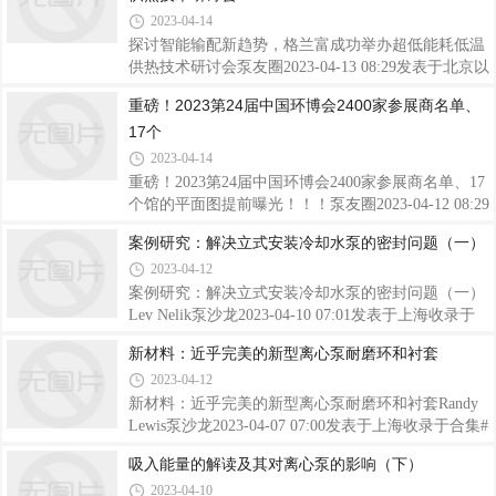
副总裁李茂清等出席发布会，并共同点亮水晶灯
计等方面因素提高输油泵的效率和运行稳定性，并总
2023-04-14
结出市场竞争优势；Abstracts：This paper introduces
探讨智能输配新趋势，格兰富成功举办超低能耗低温
the research significance ofhigh flow high lift heavy load
供热技术研讨会泵友圈2023-04-13 08:29发表于北京以
efficient oil pump unit, domestic and foreign research
下文章来源于格兰富建筑解决方案，作者格兰富建筑
重磅！2023第24届中国环博会2400家参展商名单、
status and development dynamic analysis, and from the
格兰富建筑解决方案.格兰富商用建筑及区域能源，秉
oi
17个
承创新、高效、可靠及可持续发展的理念为您提供专
业智能水泵解决方案。来源：格兰富在迈向“双碳”时
2023-04-14
代进程中，发展和建立清洁、低碳、安全和高效的能
重磅！2023第24届中国环博会2400家参展商名单、17
源体系是推进全球可持续发展的大势所趋。为抓住建
个馆的平面图提前曝光！！！泵友圈2023-04-12 08:29
筑行业绿色转型发展机遇，以及科技创新在全局中的
发表于北京距第24届中国环博会开幕还有8天点击底
案例研究：解决立式安装冷却水泵的密封问题（一）
核心地位，4月6日，”超低能耗低温供热技术委员
部“阅读原文”免费领取参观门票第24届中国环博会将
会”组织的第三届“超低能耗低温供热技术
2023-04-12
在4月19-21日在上海新国际博览中心举办！汇聚超
2400家国内外知名环保企业展出超3万种环境治理解
案例研究：解决立式安装冷却水泵的密封问题（一）
决方案展出规模达20万平方米！先不说那么多重点是
Lev Nelik泵沙龙2023-04-10 07:01发表于上海收录于
17个展馆+3个室外展区展位图已经新鲜出炉啦！超大
合集#案例研究3个#立式安装冷却水泵3个#机械密封
新材料：近乎完美的新型离心泵耐磨环和衬套
规模17个展馆+3个室外展区呈现环保全产业链新品技
问题3个KSB公司Omega泵编者按East Kentucky电力合
2023-04-12
术与解决方案E1馆综合环境解决方案、环境商会展团
作社第二单元Spurlock电站的Barry T. Brown为本专栏
E2馆综合环境解决方案
撰稿。前言2009年左右安装的三台双吸水平中开泵，
新材料：近乎完美的新型离心泵耐磨环和衬套Randy
自安装以来一直存在机械密封问题。在East Kentucky
Lewis泵沙龙2023-04-07 07:00发表于上海收录于合集#
电力公司的四个发电机组中，第二单元是唯一一个出
离心泵122个#耐磨环和衬套1个#材料3个新的树脂和
吸入能量的解读及其对离心泵的影响（下）
现这些问题的机组。不寻常的安装方式（立式安装）
Kevlar团状模塑料为泵耐磨部件增加了强度多年来，
2023-04-10
让工厂人员怀疑这种方向是否会导致问题。如果是这
泵行业一直存在离心泵的问题 - 环和衬套的持续磨损