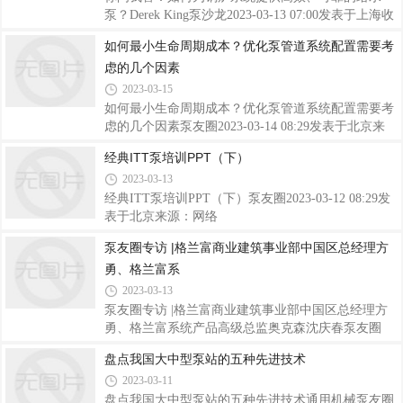
年重回上海新国际博览中心。据了解，依托良好的品
泵？Derek King泵沙龙2023-03-13 07:00发表于上海收
牌口碑，本届展会的参展预定面积已远超2019年（疫
录于合集#你问我答4个#高效1个#可靠1个#给水泵2个
如何最小生命周期成本？优化泵管道系统配置需要考
情前），将首次启用上海新国际博览中心全部17个展
问题如何为锅炉系统提供高效、可靠的给水泵？解答
馆，预计展示规模近20万平方米，来自水与污水
虑的几个因素
给水泵是锅炉系统的核心，就像人体心脏向全身供血
一样，这些泵向锅炉提供给水。应该利用任何提高给
2023-03-15
水泵效率的机会，以确保锅炉系统健康、持久、可靠
如何最小生命周期成本？优化泵管道系统配置需要考
运行。一旦泵安装在系统中，就可以做一些事情来提
虑的几个因素泵友圈2023-03-14 08:29发表于北京来
高效率。在设计和采购阶段是提高锅炉给水系统效率
源：HI，泵友圈翻译整理。在优化泵送系统时，管道
经典ITT泵培训PPT（下）
的机会最多的时候。正确确定泵的尺寸大小、计划如
和其他终端设备与泵本身同样重要。这里分享如何优
何保护泵免受低流量工况的影响，并与泵应用
2023-03-13
化管道系统的配置，以最小化生命周期成本。第一，
选择合适的管道直径。在确定管道规格尺寸时，成本
经典ITT泵培训PPT（下）泵友圈2023-03-12 08:29发
因素至关重要。尽管口径较小的管道成本较低，但因
表于北京来源：网络
介质流速增加而产生的较高摩擦和总体扬程损失明显
泵友圈专访 |格兰富商业建筑事业部中国区总经理方
较大。因此，具有较小管道的系统可能需要更多的功
勇、格兰富系
率，甚至需要更大的泵，并且这些能源成本将在系统
的整个寿命期内不断累积。另一方面，口径较
2023-03-13
泵友圈专访 |格兰富商业建筑事业部中国区总经理方
勇、格兰富系统产品高级总监奥克森沈庆春泵友圈
2023-03-13 08:29发表于北京来源：泵友圈原创发布
盘点我国大中型泵站的五种先进技术
2023年3月1日，泵友圈受邀参加了行业瞩目的格兰富
2023-03-11
静源NK/NKE卧式端吸泵新品发布会。作为一款格兰
富在中国市场畅销的类型产品，这款静源新品兼具节
盘点我国大中型泵站的五种先进技术通用机械泵友圈