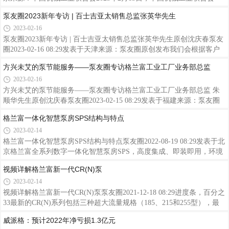
2022全年机械工业经济运行形势信息发布会在京召开。中国机械工业联
MTC370永磁智能离心泵（小精灵）同时还是2022浙
泵友圈2023新年专访 | 百士吉亚太销售总监张英华先生
合会执行副会长罗俊杰发布2022全年机械工业经济运行形势信息，现将
江省优秀工业产品，适用于家庭水压不足的老小区、
2023-02-16
信息发布稿PPT刊登如下，供大家学习参考。版权说明：感谢每一位作
大平层、自建房、别墅、公寓等环境。小精灵通过轻
者的辛苦付出与创作，《泵友圈》均在文章开头备注了来源。如转载涉
泵友圈2023新年专访 | 百士吉亚太销售总监张英华先生原创沈庆春泵友
音运行，既能满足4个水龙头同时用水、实现
及版权等问题，请发送消息至公号后台与我们联系，我们将在第一时间
圈2023-02-16 08:29发表于天津来源：泵友圈原创发布我们会根据客户
处理，非常感谢！邮箱：bengyouquan@126.com
的工艺特点、使用周期、使用习惯、预算等综合考量给予最优方案，以
方兴未艾的泵节能服务——泵友圈专访格兰富工业工厂业务部总监
满足客户的需求。——百士吉亚太销售总监张英华先生百士吉亚太销售
2023-02-16
总监张英华先生01泵友圈：随着百士吉（PSG）业务在中国市场的不断
深入发展，各品牌在行业内的优势也将凸显出来。目前，公司在中国的
方兴未艾的泵节能服务——泵友圈专访格兰富工业工厂业务部总监 朱
业务线是如何划分的？在哪些领域具备优势？张英华先生：百士吉作为
顺华先生原创沈庆春泵友圈2023-02-15 08:29发表于福建来源：泵友圈
全球泵业的领导者，旗下拥有16个品牌，产品覆盖旋转泵类产品、隔膜
原创发布近来，格兰富工业的泵节能服务及其中的工艺冷却水系统
格兰富一体化智慧泵房SPS结构与特点
泵类
（PCW）备受关注，笔者采访了格兰富工业工厂业务销售总监朱顺华先
2023-02-14
生，就这一话题进行探讨。对于工业领域的客户，我们发现其最大的痛
点往往是既要节能又要可靠运行，所以我们会聚焦在工业流程中某一个
格兰富一体化智慧泵房SPS结构与特点泵友圈2022-08-19 08:29发表于北
水泵应用环节，称之为PCW（Processing Cooling Water，工艺冷却水系
京格兰富全系列数字一体化智慧泵房SPS，高度集成、即装即用，环境
统）。这个系统非常独特，不仅流量大，而且与工艺、生产又是最密切
友好，全面满足供水管网加压以及各类新建泵房和老旧小区改造等二次
视频详解格兰富新一代CR(N)泵
相关。——
供水应用。
2023-02-14
视频详解格兰富新一代CR(N)泵泵友圈2021-12-18 08:29进度条，百分之
33最新的CR(N)系列包括三种超大流量规格（185、215和255型），最
大流量可达390 m3/h(1716 GPM)，几乎是之前型号的两倍，最大工作压
威派格：预计2022年净亏损1.3亿元
力也提升至40 bar（580 psi）