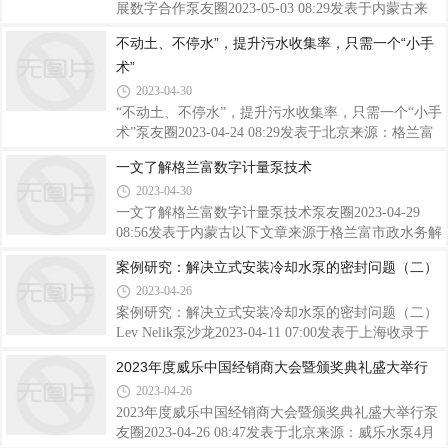
文章中，讨论了有些不寻常的立式安装的双吸水平中
展数字合作泵友圈2023-05-03 08:29发表于内蒙古来
开泵的密封泄漏问题。East Kentucky发电厂特定发电
源：西门子，泵友圈翻译整理日前，苏尔寿和西门子
不动土、不停水”，提升污水收集率，只需一个“小手
机组的所有三台泵的两侧（内侧和外侧），都泄漏了
大型传动应用公司（ Large Drives Applications ，
多年。前面的文章介绍了PREMS-2A数据采集系统的
术”
LDA）着手运用双方专业知识，为大型离心泵运营商
提供增强的数字价值主张：将各自的物联网平台和服
2023-04-30
务系统——BLUE BOX™和SIDRIVE IQ整合在一
“不动土、不停水”，提升污水收集率，只需一个“小手
起，提供一种集成解决方案，以提高设备可靠性并降
术”泵友圈2023-04-24 08:29发表于北京来源：格兰富
低运营成本。双方在近期正式签署了合作意向书。苏
随着近几年国家对于污水处理要求的提高，很多污水
一文了解格兰富数字计量泵技术
尔寿和西门子LDA正在为本次合作迈出第一步，预计
处理厂都不同程度上面临新的目标，比如提高污水的
将为大型离心泵的运营商带来极具潜力的成本节约
2023-04-30
收集率，提高出水标准，提升处理效率等。在提高污
水收集率的选项中，对比扩容和扩建，扩容具有成本
一文了解格兰富数字计量泵技术泵友圈2023-04-29
更低、耗时更短、更经济的优势。那是不是真的能通
08:56发表于内蒙古以下文章来源于格兰富市政水务解
过一个“小手术”，提升污水收集率，实现扩容呢？在
决方案，作者格记格兰富市政水务解决方案.格兰富市
案例研究：解决立式安装冷却水泵的密封问题（二）
格记说课2.0的苏州高铁新城污水厂的课程中我们就跟
政水务是智能水泵和系统解决方案供应商，产品广泛
2023-04-26
大家分享了这样一个案例仅一天时间，在不停水的情
应用于原水取水、饮用水处理、水资源配送、污水输
况下完成了施工现场所有泵的替换的
送、防洪、污水处理等领域。我们力求对泵送方案进
案例研究：解决立式安装冷却水泵的密封问题（二）
行优化，为客户提供最佳可靠性和资源利用效率。格
Lev Nelik泵沙龙2023-04-11 07:00发表于上海收录于
兰富在计量消毒技术领域拥有超过50年的沉淀，并于
合集#案例研究4个#立式安装冷却水泵4个#机械密封
2023年度威乐中国经销商大会暨颁奖典礼盛大举行
2005年并购安度实（Alldos）, 2018年发布新一代智能
问题4个KSB公司RDLV泵上接：案例研究：解决立式
2023-04-26
数字计量泵Smart digital全系列，多年来通过位于德国
安装冷却水泵的密封问题（一）。编者按East
的研发中心和生产线对产品持续投入，
Kentucky电力合作社第二单元Spurlock电站的Barry T.
2023年度威乐中国经销商大会暨颁奖典礼盛大举行泵
Brown为本专栏做出了贡献。前言本系列的第一部分
友圈2023-04-26 08:47发表于北京来源：威乐水泵4月