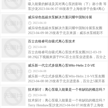
样，则需要进行重大修改，以将系统转换为
一直是一个问题。尽管为改善这些产品的寿命和质量
吸入能量的解读及其对离心泵的影响（下）谢小青 等
做出了许多努力，但没有一个达到预期。现在，新的
泵沙龙2023-04-06 07:00发表于上海收录于合集#离心
耐磨环和衬套可以用北卡罗来纳州Salisbury的一家模
泵122个#吸入能量2个#解读2个上接：吸入能量的解
威乐绿色低碳水泵解决方案闪耀中国制冷展
塑生产商生产的专有团状模塑料进行模塑和加工，从
读及其对离心泵的影响（上）
2023-04-10
而改进这些零件。离心泵的旋转轴驱使叶轮旋转。叶
轮迫使液体从供应源通过泵到达用户。泵的
威乐绿色低碳水泵解决方案闪耀中国制冷展泵友圈
2023-04-09 08:29发表于北京来源：威乐水泵精彩不
断、目不暇接！2023年4月7日-9日，“第三十四届国际
百士吉格睿司自吸式离心泵技术
制冷、空调、供暖、通风及食品冷冻加工展览
2023-04-08
会”（以下简称“中国制冷展”），在上海新国际博览中
心隆重召开。中国制冷展由中国国际贸易促进委员会
百士吉格睿司自吸式离心泵技术泵友圈2022-03-19
北京市分会（北京国际商会）、中国制冷学会、中国
08:29以下视频来源于PSG百士吉泵业进度条，百分之
制冷空调工业协会、上海市制冷学会及上海冷冻空调
17展开格睿司™是百士吉®泵业旗下离心泵产品品
威乐新一代立式多级离心泵Wilo-Helix 2.0-VE
行业协会共同主办，北京国际展览中心有限公司承
牌，凭借专业的工程专业知识、精益制造方法、出色
2023-04-08
办。中国制冷展自1987年首次举办，历经30余年的发
的检测能力，以及久经用户验证的品质，格睿司™在
展，已经成为品牌化、专业化、国际化、规范化的
满足严苛的应用要求的同时，为用户提供性能卓越的
威乐新一代立式多级离心泵Wilo-Helix 2.0-VE泵友圈
产品。格睿司™811SP系列，采用自吸式离心技术，
2023-04-08 08:29发表于北京进度条，百分之5展开基
设计兼顾灵活性与耐用性。811SP系列拥有8种不同型
于Helix高效水力模型，威乐推出新一代立式多级离心
技术探讨：离心泵吸入能量是一个有缺陷的概念吗？
号，多种材质、配件可供选择，满足各种流体输送环
泵。集成全新研发的变频器及IE5能效电机，新一代
2023-04-06
境需求。产品性能卓越，末端元件可与格睿司™811
Helix 2.0-VE水泵集成了高能效与高可靠性，能够为
ANSI系列互换。满足AS
运行方有效降低运营成本。观看940
技术探讨：离心泵吸入能量是一个有缺陷的概念吗？
Terry Henshaw泵沙龙2023-04-04 07:00发表于上海收