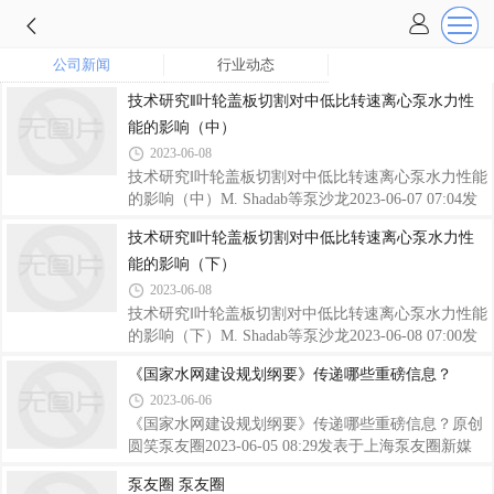
公司新闻
行业动态
技术研究‖叶轮盖板切割对中低比转速离心泵水力性
能的影响（中）
2023-06-08
技术研究‖叶轮盖板切割对中低比转速离心泵水力性能
的影响（中）M. Shadab等泵沙龙2023-06-07 07:04发
表于上海收录于合集#技术研究3个#中低比转速离心
技术研究‖叶轮盖板切割对中低比转速离心泵水力性
泵3个#叶轮盖板切割3个#水力性能影响3个上接：技
能的影响（下）
术研究‖叶轮盖板切割对中低比转速离心泵水力性能的
影响（上）4. 数值模拟4.1 控制方程由于涡轮机械流
2023-06-08
场被称为最复杂的湍流流场之一，因此选择合适的模
技术研究‖叶轮盖板切割对中低比转速离心泵水力性能
型进行湍流建模和求解Navier-Stokes方程具有重要意
的影响（下）M. Shadab等泵沙龙2023-06-08 07:00发
义。3D流场的控制方程，即连续性和动量方程
表于上海收录于合集#技术研究3个#中低比转速离心
《国家水网建设规划纲要》传递哪些重磅信息？
【Rynolds averaged Navier–Stokes（RANS）】以及湍
泵3个#叶轮盖板切割3个#水力性能影响3个上接：技
流模型的描述，可以在附录2中找到（Alemi
2023-06-06
术研究‖叶轮盖板切割对中低比转速离心泵水力性能的
影响（中）6. 数值研究6.1 水力性能分析图13(a)和(b)
《国家水网建设规划纲要》传递哪些重磅信息？原创
显示了两种泵(Ns= 10和24) 的不同情况下、不同流量
圆笑泵友圈2023-06-05 08:29发表于上海泵友圈新媒
的数值模拟所得的扬程曲线。结果表明，即使只对盖
体，已结束直播，可观看回放观看回放泵友圈带你云
泵友圈 泵友圈
板进行切割，扬程也会有所降低（采用PIST方法，叶
看展 | 格兰富市政供水解决方案视频号泵友圈新媒