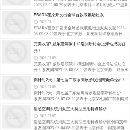
能、高效及智能化等多个特点，因此静源一经推出，
2023-03-11 08:29发表于北京来源：通用机械大中型泵
可谓备受关注。泵友圈沈主编也借此机会，有幸采访
站单机流量和配套的电动机功率均较大。对于大中型
EBARA荏原开发出全球首款液氢增压泵
到格兰富商业建筑事业部的两位大咖，聊聊新品背后
低扬程泵站而言，尤其是排涝泵站由于其功能任务的
2023-03-11
的故事。01泵友圈：方总，奥克森，您们好，3月1日
要求，泵组的可靠性、稳定性和应急响应能力十分重
格兰富发布了静源端吸泵新品，据我们了解，每一
要。因此，在泵组的选型和设计时，如何充分协调和
EBARA荏原开发出全球首款液氢增压泵泵友圈2023-
处理泵组技术先进性、高效性和泵组稳定性、可靠性
03-09 08:29发表于北京来源：泵友圈翻译整理近日，
之间的相互关系，显得尤为重要。大中型泵站中应用
日本荏原公司（EBARA CORPORATION ）成功开发
完美收官! 威乐建筑碳中和巡回研讨会上海站成功召
的先进技术主要可分为以下几类:01轴流泵叶片角度液
了世界上第一台用于氢发电的液氢增压泵，以适应全
开！
压调节技术１.技术优点(１) 降低配套电动机功率 在
球氢市场的扩张需要。根据
泵组起动和高扬程下运行时，可以通过液
IRENA（InternationalRenewableEnergyAgency，国际
2023-03-09
可再生能源机构）2022年的公告，预计到2050年，世
完美收官! 威乐建筑碳中和巡回研讨会上海站成功召
界能源贸易中超过10%将基于氢。此外，全球氢市场
开！泵友圈2023-03-08 08:29发表于北京来源：威乐水
预计将增长到200万亿日元以上（合约10万亿元人民
泵自2022年7月20日，威乐建筑碳中和全国十站巡回
倒计时2天丨第七届广东泵阀展参观指南新鲜出炉！
币），世界各国和公司都在加快布局步伐。2021年8
研讨会宣布正式拉开序曲，到2023年3月2日，历经8
月，荏原启动了一项企业级氢项目，其目标是在荏原
2023-03-09
个月的时间，巡回研讨会于十里洋场的上海完美收
公司的直接领导下实现商业
官。上海是国内绿色建筑的发源地，也是中国零碳城
倒计时2天丨第七届广东泵阀展参观指南新鲜出炉！
市的引领者，绿色建筑技术研发与实践处于全国领先
泵友圈2023-03-07 08:29发表于北京第七届广东泵阀展
地位，创建了一批具有影响力的示范工程。此次，威
携手广东水展，将于3月9-11日在广州保利世贸博览
暖通空调系统用泵三大类型应用特点解析
乐携手行业同仁将建筑碳中和巡回研讨会的收官之站
馆盛大开幕。作为泵阀行业开春首展，本次展会火力
2023-03-07
举办于上海，也希望能够感受到这座城市的前瞻性眼
全开，3万+平方米展示规模，汇聚南方，利欧，凌
光和笃定先行。▲建筑碳中和巡回研讨会-上海站
霄，美宝等800+品牌展商，20,000+专业观众，海量
暖通空调系统用泵三大类型应用特点解析原创闫茂华
商机一触即发！观众预登记火热进行中长按上方二维
泵友圈2023-03-04 08:29发表于北京作者：闫茂华前