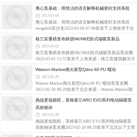
码即可预登记 免费参观领好礼！现在报名预登记即享
言：笔者在暖通空调行业从业多年，对各种类型的泵
离心泵基础：用简洁的语言解释机械密封支持系统
多重观展礼遇，提名人/组团发起人按实际预登记人数
应用特点和工况积累了较为丰富的经验，本文根据笔
2023-03-04
获得相应的积分奖励，积分可在展会现场兑换”护颈U
者过往的工作经验，整理而成，供大家参考学习，如
型枕、数码耳机收纳包、国潮锦鲤恒温杯套装
有不足之处，不吝赐教。暖通空调系统用泵特点分析
离心泵基础：用简洁的语言解释机械密封支持系统
空调暖通系统为闭式水系统，与其它开式系统有较大
swagelok泵沙龙2023-03-04 07:00发表于上海收录于合
区别，而且考虑建筑隔音等要求，暖通空调用泵环境
集#离心泵基础8个#API 682标准1个#密封系统1个简
格兰富重磅发布静源NK/NKE卧式端吸泵新品
特点如下：1. 闭式系统。管路系统高压力，泵体受液
介机械密封设计用于防止工业流程离心泵流体的泄
2023-03-02
体压力不平衡，进、出口水锤影响大，特别启停过
漏。机械密封依靠机械密封支持系统实现可靠运行。
程，水锤危害极大。2. 隔音减震要求。设备安
本文用最洁的语言提供了API 682标准中最有用的信
格兰富重磅发布静源NK/NKE卧式端吸泵新品泵友圈
息，以帮助解释机械密封支持系统的基础知识。希望
2023-03-01 13:37发表于上海来源：格兰富建筑解决方
它能够帮助您更好地了解机械密封和各种类型的机械
案3月1日，全球知名水系统解决方案提供商格兰富在
Watson-Marlow推出新型Qdos 60 PU 蠕动
密封支持系统、它们的应用和可选配置，以帮助提高
上海召开“待时而动，决胜未来”静源NK/NKE卧式端
2023-02-28
炼油厂的可靠性。机械密封用于离心泵轴的密封。有
吸泵新品发布会。格兰富全球执行副总裁、商业建筑
一系列的机械密封设计，可涵盖所有可能的泵送流
事业部首席执行官Bent Jensen亲至现场，60多名行业
Watson-Marlow推出新型Qdos 60 PU 蠕动泵泵友圈
人士莅临发布仪式。深耕中国市场｜加码绿色发
2023-02-26 08:29发表于北京来源：Watson-Marlow随
展“待时而动，决胜未来”中国市场一直是格兰富战略
着全球先进的聚合物计量系统市场不断扩大，Watson-
挑战更低能耗，英格索兰ARO EVO系列电动隔膜泵
布局的重中之重。自1995年起，格兰富已深耕中国市
Marlow Fluid Technology Solutions (WMFTS) 推出的
高效秘诀
场近三十年，并且不断推陈出新，提供更具创新性的
Qdos 60 PU 蠕动泵对该公司产品系列进行了及时的补
高能效和智慧型水泵和水解决方案，为客户带来
充。这意味着运营商现在可以在任何水或废水处理厂
2023-02-28
部署高效、安全和可靠的聚合物计量系统。新型
挑战更低能耗，英格索兰ARO EVO系列电动隔膜泵
Qdos 60 PU 有一个带有聚氨酯管元件的泵头计量过程
高效秘诀泵友圈2023-02-28 08:29发表于北京以下文章
由外部控制系统调节聚合物主要在泥浆处理过程中进
来源于英格索兰ARO，作者英格索兰ARO英格索兰