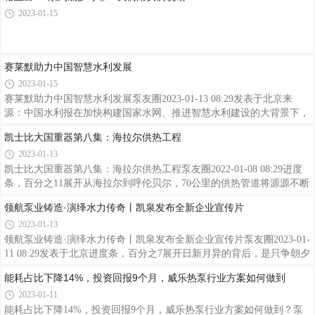
担忧日益加剧，相关法律条款也在日益收紧。亚太地区越来越多的相关
2023-01-15
公司开始效仿欧洲的做法，使用可用于处理一系列工业废水排放的膜澄
清系统。而膜澄清系统中一些关键部件是确保其成为可靠解决方案而不
会导致因处理不及时造成的天价处罚。例如，中国政府目前正在对违反
规定或操纵数据的公司处以最高100万元人民币（合15万美元）的罚
赛莱默助力中国智慧水利发展
款。201
2023-01-15
赛莱默助力中国智慧水利发展泵友圈2023-01-13 08:29发表于北京来
源：中国水利报在加快构建国家水网、推进智慧水利建设的大背景下，
作为全球领先的水技术公司之一，赛莱默(Xylem)公司致力于运用自身
凯士比大国重器第八集：海拉尔供热工程
在智慧水务方面的专业技术与经验优势，为中国水利事业的智慧发展做
2023-01-13
出贡献。赛莱默的产品和服务专注于市政、工业、 建筑、水利等领域
的水输送、水处理、水测试、水监测和水回用，并为水、 电力和天然
凯士比大国重器第八集：海拉尔供热工程泵友圈2022-01-08 08:29进度
气等公用事业提供丰富且先进的产品组合，包括智能计量、管网技术和
条，百分之11展开从海拉尔到呼伦贝尔，70公里的供热管道将源源不断
基础设施分析解决方案等。传统水利迈向现代水利的重要标志就是智慧
的热水输送至呼伦贝尔中心城区，为1528万平方米的海拉尔地区驱散冬
领航泵业铸造·演绎水力传奇丨凯泉发布全新企业宣传片
解决方案的
日严寒。远距离管道供热最大的难点在于热量流
2023-01-13
领航泵业铸造·演绎水力传奇丨凯泉发布全新企业宣传片泵友圈2023-01-
11 08:29发表于北京进度条，百分之7展开日新月异的背后，是只争朝夕
的力量蓄积，也是赶超世界的决心与梦想。走过28年峥嵘岁月的凯泉，
能耗占比下降14%，投资回报9个月，威乐热泵行业方案如何做到
立足于泵、专注于泵工业的锐意进取，致力于持续深化研究与创新水泵
2023-01-11
产品，并不断构筑优化，以泵为核心的系统能效，让每个组织都能实现
资源的节约与高效利用。观看820
能耗占比下降14%，投资回报9个月，威乐热泵行业方案如何做到？泵