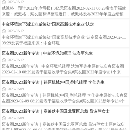
2023-02-12
威派格：预计2022年净亏损1.3亿元泵友圈2023-02-11 08:29发表于福建
来源：威派格，泵友圈翻译整理近日，威派格发布2022年年度业绩预
告，预计2022年年度实现归属于母公司所有者的净利润为-12,995.20万
中金环境旗下浙江方威荣获“国家高新技术企业”认定
元左右，去年同期为19,585.89万元；实现归属于母公司所有者的扣除非
2023-02-12
经常性损益后的净利润为-14,794.71万元左右，去年同期为17,674.48万
元。对于本期业绩波动的原因，公司解释一方面由于因新冠疫情影响，
中金环境旗下浙江方威荣获“国家高新技术企业”认定泵友圈2023-02-11
导致物流运输及员工差旅受限，对公司产品交付进度产生影响，致使公
08:29发表于福建来源：中金环境
司确认收入减少，导致公司全年业绩出现亏损；另一方面来看，由于智
泵友圈2023新年专访 | 中金环境总经理 沈海军先生
慧水
2023-02-12
泵友圈2023新年专访 | 中金环境总经理 沈海军先生原创沈庆春泵友圈
2023-02-10 08:29发表于福建收录于合集#泵友圈2022年度专访1个来
源：泵友圈原创发布2023年，南方泵业将紧紧围绕双碳目标，继续践
泵友圈2023新年专访｜荏原机械(中国)副总经理 李仕先生
行“匠心智造，低碳未来”的理念，以智能制造的创新升级，带动产品和
2023-02-09
服务的全面提升。——南方中金环境股份有限公司总经理、南方泵业股
份有限公司董事长沈海军先生01泵友圈：近年来，中金环境控股股东无
泵友圈2023新年专访｜荏原机械(中国)副总经理 李仕先生原创沈庆春泵
锡市市政公用产业集团有限公司不断增持公司股份，表明了支持公司发
友圈2023-02-09 08:29发表于福建收录于合集#泵友圈2023新年专访4个
展的决心。那么，您是怎样看待中金环境的业务发展前景？沈海军先
来源：泵友圈原创发布得益于公司经营层的决策以及对细分市场的深度
泵友圈2023新年专访｜赛莱默中国及北亚区总裁 吕淑萍女士
生：无锡
开发，荏原机械（中国）有限公司2022年在建筑、市政、工业、供热等
2023-02-09
主要行业都取得良好的业绩，尤其是工业领域订单量同比大幅增长。
——荏原机械(中国)副总经理 李仕先生01泵友圈：当前，数字化与智能
泵友圈2023新年专访｜赛莱默中国及北亚区总裁 吕淑萍女士原创沈庆