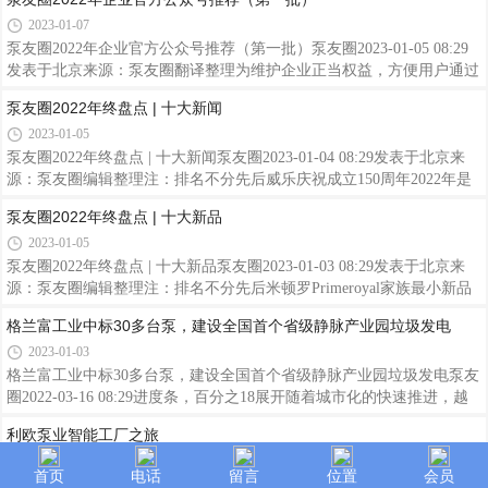
士拥有近
大厦正式揭牌。福州市副市长朱训志、市城乡建设局副局长朱宸熠、市
2023-01-07
国资委政治部主任辛晓、水务集团总经理陈宏景等集团领导及中层干部
参加揭牌仪式。在原水务投资发展公司的基础上成立水务集团，是市委
泵友圈2022年企业官方公众号推荐（第一批）泵友圈2023-01-05 08:29
市政府关于国有企业改革发展工作的重要部署，是福州市国企改革三年
发表于北京来源：泵友圈翻译整理为维护企业正当权益，方便用户通过
行动实施方案的重要举措。福州水务集团集供水、排水、环保、温泉、
正规渠道联系到企业获得原装正品，泵友圈推荐关注企业官方公众号，
泵友圈2022年终盘点 | 十大新闻
综
获取产品和服务。因微信限制，本次仅推荐10个。凯泉泵业泵业报国，
2023-01-05
永续经营。在这里，凯泉泵业将为您提供更多泵业资讯，和您携手共创
美好未来！公众号东方泵业上海东方泵业（集团）有限公司，是国内知
泵友圈2022年终盘点 | 十大新闻泵友圈2023-01-04 08:29发表于北京来
名的以泵业经营为主业，涉及电机、阀门、电控系统、环保节能、机械
源：泵友圈编辑整理注：排名不分先后威乐庆祝成立150周年2022年是
铸造、热交换机、空压机、减速机、电气产品、压力容器等相关领域，
威乐集团成立150周年华诞，全球威乐人的庆祝活动可以说是精彩纷
泵友圈2022年终盘点 | 十大新品
集科
呈，威乐中国在本年度的多场重要市场活动中，比如中国制冷展、中国
2023-01-05
热泵行业年会、中国进博会等都进行了威乐集团150周年的庆祝活动。
威乐中国在9月10日中秋节那天与集团总部Wilopark联动，在北京举行
泵友圈2022年终盘点 | 十大新品泵友圈2023-01-03 08:29发表于北京来
了盛大的“威乐家庭日暨150周年庆典”活动，超过700名员工及家人伙伴
源：泵友圈编辑整理注：排名不分先后米顿罗Primeroyal家族最小新品
一同出席，其乐融融。在11-12月期间，威乐在华十余家分公司及办事
——PH计量泵2022年1月，英格索兰精密与科学技术事业部旗下专业计
格兰富工业中标30多台泵，建设全国首个省级静脉产业园垃圾发电
处分别举
量泵品牌—Milton Roy（米顿罗），正式向中国市场推出Primeroyal家族
2023-01-03
最小新品—PH计量泵。该款产品的推出，将进一步扩充和完善
Primeroyal系列产品线，在关键化学品投加应用领域，为客户提供更紧
格兰富工业中标30多台泵，建设全国首个省级静脉产业园垃圾发电泵友
凑，更经济的多样化选择。Primeroyal系列PH计量泵PH计量泵延续了
圈2022-03-16 08:29进度条，百分之18展开随着城市化的快速推进，越
Primeroyal家族可靠的结构设计和模块化设计理念，能够实现大流量、
来越多“寸土寸金”的城市正在遭受“垃圾围城”的困扰。河南省决定在全
利欧泵业智能工厂之旅
超高压的化学
国探索建设首个省级静脉产业园，濮阳成为了六个试点市县之一。近
2023-01-03
日，河南城发携手格兰富工业，共建濮阳县生活垃圾焚烧发电项目，让
首页
电话
留言
位置
会员
濮阳城市生活垃圾处理方式得到极大改善，实现生活垃圾无害化、减量
利欧泵业智能工厂之旅泵友圈2022-12-30 08:29发表于北京进度条，百