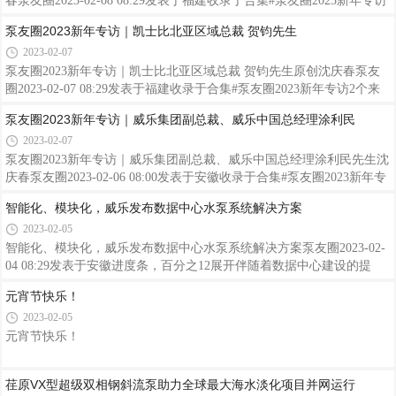
化技术正在越来越多的应用于水泵行业，并创造了更加高效和安全的设
春泵友圈2023-02-08 08:29发表于福建收录于合集#泵友圈2023新年专访
备管理方式。荏原公司在这方面的表现如何？李仕先生：近十年，中国
4个来源：泵友圈原创发布我们致力于整合赛莱默在水循环全流程的整
泵友圈2023新年专访｜凯士比北亚区域总裁 贺钧先生
制造
体解决方案，用数字化赋能帮助客户解决最具挑战的水问题，用一站式
2023-02-07
解决方案为水设施运营者排忧解难。——赛莱默中国及北亚区总裁 吕
淑萍女士01泵友圈：2022年8月，赛莱默宣布正式启动“成都妥妥服务中
泵友圈2023新年专访｜凯士比北亚区域总裁 贺钧先生原创沈庆春泵友
心”，您认为该服务中心的开业对于赛莱默在西部市场的拓展有什么意
圈2023-02-07 08:29发表于福建收录于合集#泵友圈2023新年专访2个来
义？吕淑萍：赛莱默进入中国已30余年，为更好地服务客户，一直致力
源：泵友圈原创发布现今，凯士比以中国为基础进行的数字化产品的开
泵友圈2023新年专访｜威乐集团副总裁、威乐中国总经理涂利民
于开发
发，走在了凯士比全球数字化的前列，很多在中国研发的数字化技术也
2023-02-07
都推广到了全球。——凯士比北亚区域总裁 贺钧先生01泵友圈：2022
年是中德建交50周年，也是上海凯士比泵公司成立28周年。在这样一个
泵友圈2023新年专访｜威乐集团副总裁、威乐中国总经理涂利民先生沈
特殊时刻，当我们回顾往昔，您认为这是一段怎样的历程？贺钧先生：
庆春泵友圈2023-02-06 08:00发表于安徽收录于合集#泵友圈2023新年专
上海凯士比泵有限公司作为一家中德合资的企业，于1995年正式成立。
访2个来源：泵友圈原创发布数字化将从根本上改变水泵行业的客户需
智能化、模块化，威乐发布数据中心水泵系统解决方案
合资公
求、生产技术、工作流程和制造方法。作为水泵行业的数字先锋，威乐
2023-02-05
已经从业务模式、业务流程、产品研发、人才发展四个维度做好了准
备。——威乐集团副总裁、威乐中国总经理涂利民先生01泵友圈：2022
智能化、模块化，威乐发布数据中心水泵系统解决方案泵友圈2023-02-
年刚刚过去，我们除了见证了很多历史事件，也遇到了外部环境带来的
04 08:29发表于安徽进度条，百分之12展开伴随着数据中心建设的提
诸多挑战，对于威乐来说，2022年的表现如何？涂利民先生：对大多数
速，巨大的能耗问题也日益凸显。在双碳指引下，建设绿色数据中心及
元宵节快乐！
人来说
发展“绿色”算力，已成为数据中心重要变革。而冷却系统的能耗是数据
2023-02-05
中心能耗的重要组成部分，其中，水泵作为数据中心制冷系统输配侧的
核心设备，效率的提升将直接关乎整个制冷系统能效水平的提升。针对
元宵节快乐！
数据中心的特殊应用场景，威乐持续关注水泵产品能效提升、产品的稳
定性、技术进步及数字化，以应对行业的趋势和市场需求。观看325
荏原VX型超级双相钢斜流泵助力全球最大海水淡化项目并网运行