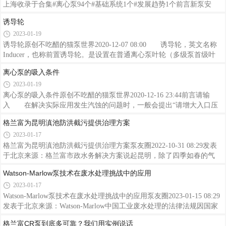
上海收录于合集#离心泵94个#基础系统1个#发展趋势1个前言新泵安
装、维修和更换的一个日益增长的趋势是使用整体式基础系统。这种系
诱导轮
统将常规设备安装面（底座或底板）与混凝土支撑平台（基座）结合成
2023-01-19
一个同质单元 - 一个整体。这些系统节省了大量的时间和费用，以一个
单一的包装到达现场，提供了一个完全耐腐蚀的结构，通过消除过程中
诱导轮原创不吃醋的猫泵世界2020-12-07 08:00 诱导轮，英文名称
的许多步骤加快了安装速度。典型的安装从开始到结束不到两天。最终
Inducer，也称前置诱导轮。是设置在普通离心泵叶轮（多级泵首级叶
结果是降低了拥有成本，同时为泵和旋转设备提供了可靠的运行环境。
轮）前面的一种轴流叶轮。其作用是降低离心泵的必需汽蚀余量
离心泵的吸入条件
图
（NPSHR）。 诱导轮属于高比转速轴流叶轮，具有轴流式叶轮的
2023-01-19
几何特性，叶片数量最多不超过4片（一般2～3片），叶片安放角小，
叶栅稠密度大。 液体在进入泵时，旋转增加，流速增大，此时压力
离心泵的吸入条件原创不吃醋的猫泵世界2020-12-16 23:44前言请输
降低。泵在压力不足的情况下容易发生汽蚀。汽蚀发生后，由于离心泵
入 在解决实际应用发生汽蚀的问题时，一般会提出“请增大入口压
叶轮离心惯性力的作用，气泡沿着叶轮流道被高速甩出，促进了液体和
力”，这个增加入口压力就是改善泵的吸入条件。为保证离心泵正常吸
格兰富为昆明滇池防洪截污提供治理方案
气泡的分离，泵性
入液体，首先泵要有足够低的吸入压力，该压力取决于泵本身的设计条
2023-01-17
件，越低的吸入压力也就意味着泵具有更好的吸入性能，换句话说就是
必需汽蚀余量低；其次泵吸入口处的真空度不得大于泵的允许吸上真空
格兰富为昆明滇池防洪截污提供治理方案泵友圈2022-10-31 08:29发表
度，否则液体中的溶解气体会析出甚至造成液体汽化，从而发生汽蚀，
于北京来源：格兰富市政水务解决方案说起昆明，除了四季如春的气
形成故障。 在设计泵站或工艺管线时，需要确定泵的吸入条件，根
候，最知名的非滇池莫属。作为昆明的母亲湖，滇池流域拥有35条河道
Watson-Marlow泵技术在废水处理挑战中的应用
据允许
支流，被誉为“高原明珠”。在上世纪80年代，滇池流域迎来了人口急剧
2023-01-17
增加、经济飞速发展的时期，导致滇池流域污染负荷越来越大，滇池水
质迅速恶化，一度成为我国污染最严重的湖泊之一。
Watson-Marlow泵技术在废水处理挑战中的应用泵友圈2023-01-15 08:29
发表于北京来源：Watson-Marlow中国工业废水处理的法律法规因国家
和行业不同而有所区别，但是显而易见的是全球范围内对工业水污染的
格兰富CR泵到底多可靠？我们用实例说话