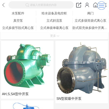
请输入您要搜索的内容
水泵配件
给水设备及电控柜
阀门
真空泵
立式斜流泵
立式多级筒袋式离心泵
立式多级节段式离心泵
立式单级单吸离心泵
卧式双壳体多级中开离心泵
卧式多级中开式离心泵
卧式多级节段式离心泵
卧式单级双吸中开式离心泵
更多
卧式单级双吸离心泵
卧式单级单吸悬臂式离心泵
AH,S,SA型中开泵
SN型双吸中开泵